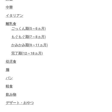
中華
イタリアン
離乳食
ごっくん期(5～6ヵ月)
もぐもぐ期(7～8ヵ月)
かみかみ期(9～11ヵ月)
完了期(12～18ヵ月)
幼児食
麺
パン
軽食
飲み物
デザート・おやつ