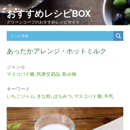
おすすめレシピBOX
グリーンコープのおすすめレシピサイト
あったかアレンジ・ホットミルク
ジャンル
マスコバド糖
,
民衆交易品
,
飲み物
キーワード
いちごジャム
,
きな粉
,
はちみつ
,
マスコバド糖
,
牛乳