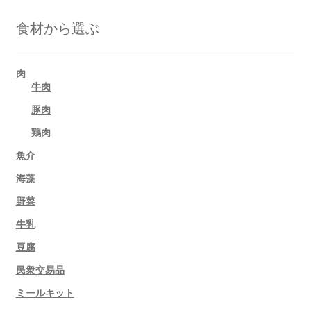
食材から選ぶ
肉
牛肉
豚肉
鶏肉
魚介
海藻
野菜
牛乳
豆腐
民衆交易品
ミールキット