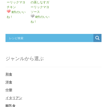
ーリックマヨ
の蒸しなすガ
チキン
ーリックマヨ
ソース
件のいい
3
ね！
件のいい
0
ね！
ジャンルから選ぶ
和食
洋食
中華
イタリアン
離乳食