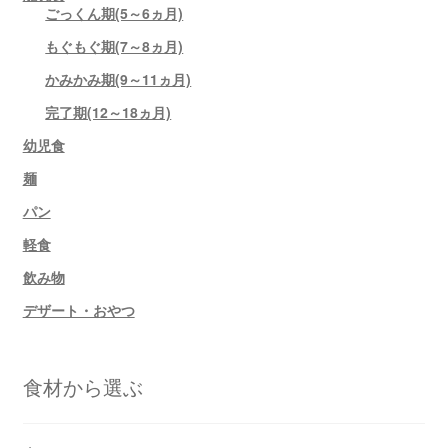
ごっくん期(5～6ヵ月)
もぐもぐ期(7～8ヵ月)
かみかみ期(9～11ヵ月)
完了期(12～18ヵ月)
幼児食
麺
パン
軽食
飲み物
デザート・おやつ
食材から選ぶ