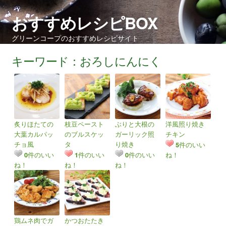
おすすめレシピBOX
グリーンコープのおすすめレシピサイト
キーワード：おろしにんにく
炙りほたての
枝豆ペースト
ぶりと大根の
洋風照り焼き
大葉カルパッ
のブルスケッ
ガーリック照
チキン
チョ風
タ
り焼き
件のいい
5
件のいい
件のいい
件のいい
ね！
0
1
0
ね！
ね！
ね！
鶏ムネ肉でガ
かつおたたき