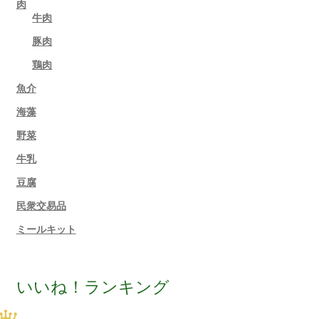
肉
牛肉
豚肉
鶏肉
魚介
海藻
野菜
牛乳
豆腐
民衆交易品
ミールキット
いいね！ランキング