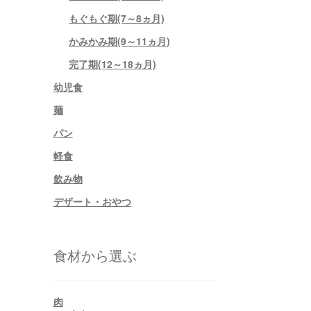
もぐもぐ期(7～8ヵ月)
かみかみ期(9～11ヵ月)
完了期(12～18ヵ月)
幼児食
麺
パン
軽食
飲み物
デザート・おやつ
食材から選ぶ
肉