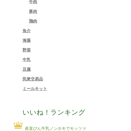
牛肉
豚肉
鶏肉
魚介
海藻
野菜
牛乳
豆腐
民衆交易品
ミールキット
いいね！ランキング
産直びん牛乳ノンホモでモッツァ