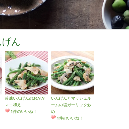
んげん
冷凍いんげんのおかか
いんげんとマッシュル
マヨ和え
ームの塩ガーリック炒
件のいいね！
め
1
件のいいね！
1