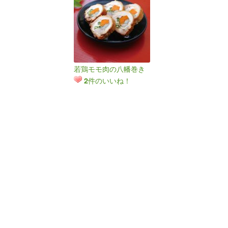
若鶏モモ肉の八幡巻き
件のいいね！
2