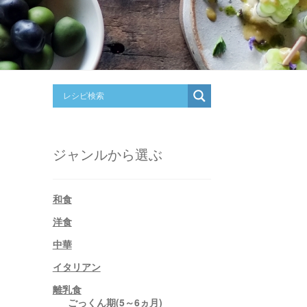
ジャンルから選ぶ
和食
洋食
中華
イタリアン
離乳食
ごっくん期(5～6ヵ月)