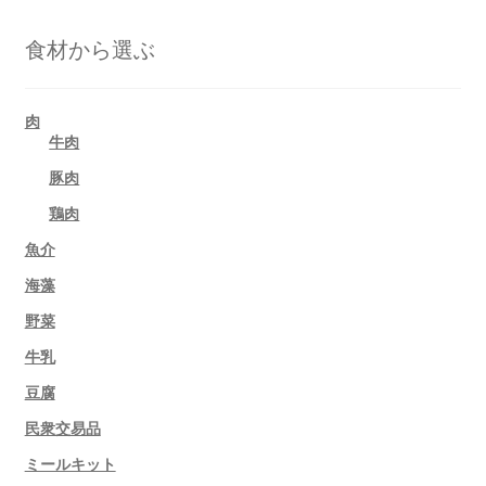
食材から選ぶ
肉
牛肉
豚肉
鶏肉
魚介
海藻
野菜
牛乳
豆腐
民衆交易品
ミールキット