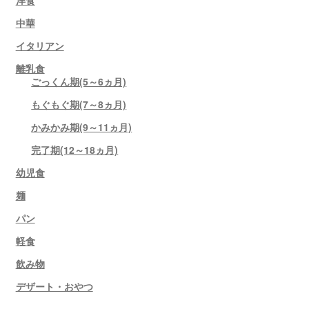
洋食
中華
イタリアン
離乳食
ごっくん期(5～6ヵ月)
もぐもぐ期(7～8ヵ月)
かみかみ期(9～11ヵ月)
完了期(12～18ヵ月)
幼児食
麺
パン
軽食
飲み物
デザート・おやつ