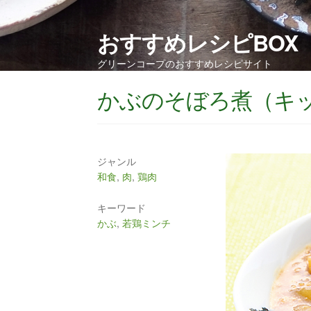
おすすめレシピBOX
グリーンコープのおすすめレシピサイト
かぶのそぼろ煮（キ
ジャンル
和食
,
肉
,
鶏肉
キーワード
かぶ
,
若鶏ミンチ