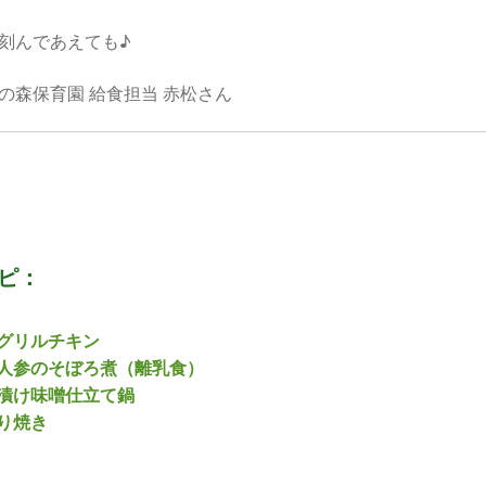
刻んであえても♪
の森保育園 給食担当 赤松さん
ピ：
グリルチキン
人参のそぼろ煮（離乳食）
漬け味噌仕立て鍋
り焼き