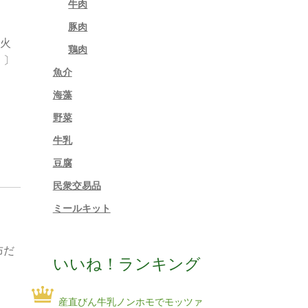
牛肉
豚肉
を火
鶏肉
。〕
魚介
海藻
野菜
牛乳
豆腐
民衆交易品
ミールキット
布だ
いいね！ランキング
産直びん牛乳ノンホモでモッツァ