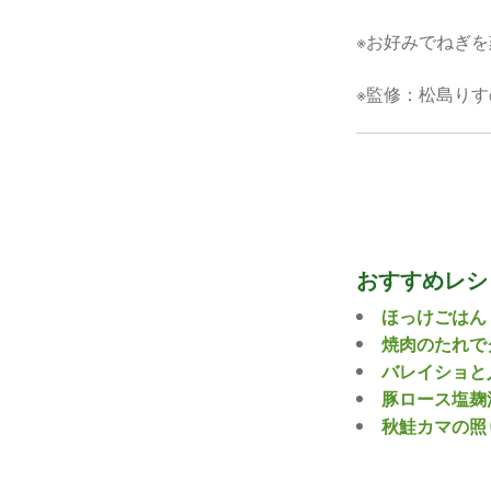
※お好みでねぎを
※監修：松島りす
おすすめレシ
ほっけごはん
焼肉のたれで
バレイショと
豚ロース塩麹
秋鮭カマの照