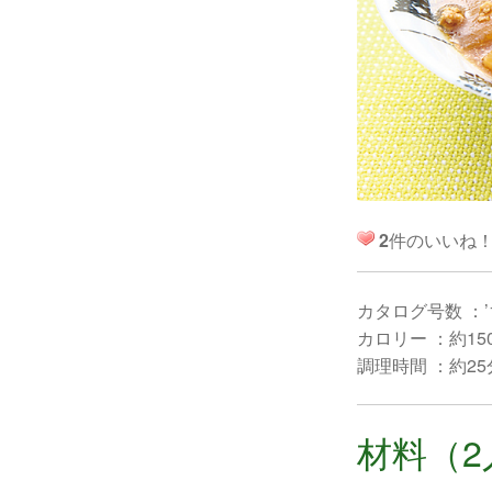
2
件のいいね
カタログ号数 ：’
カロリー ：約150
調理時間 ：約25
材料（2