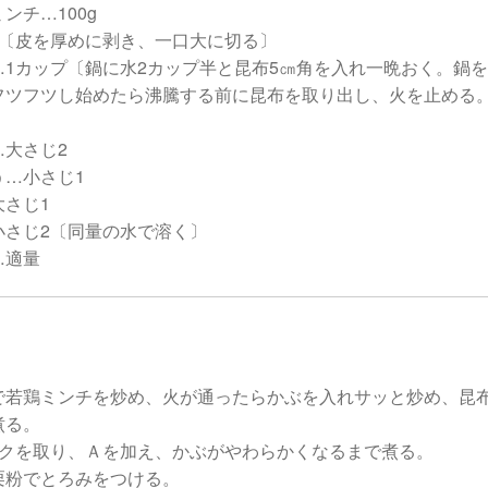
ンチ…100g
個〔皮を厚めに剥き、一口大に切る〕
…1カップ〔鍋に水2カップ半と昆布5㎝角を入れ一晩おく。鍋
フツフツし始めたら沸騰する前に昆布を取り出し、火を止める
…大さじ2
う…小さじ1
大さじ1
小さじ2〔同量の水で溶く〕
…適量
で若鶏ミンチを炒め、火が通ったらかぶを入れサッと炒め、昆
煮る。
アクを取り、Ａを加え、かぶがやわらかくなるまで煮る。
栗粉でとろみをつける。