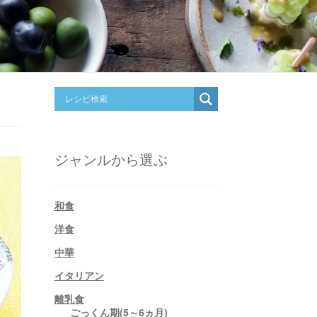
ジャンルから選ぶ
和食
洋食
中華
イタリアン
離乳食
ごっくん期(5～6ヵ月)