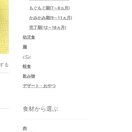
もぐもぐ期(7～8ヵ月)
かみかみ期(9～11ヵ月)
完了期(12～18ヵ月)
幼児食
麺
パン
する
軽食
飲み物
デザート・おやつ
食材から選ぶ
肉