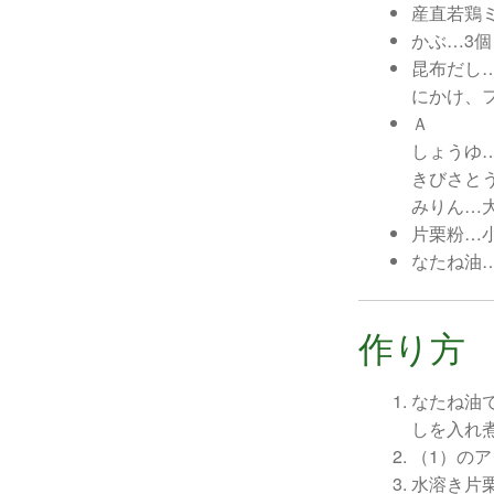
産直若鶏ミ
かぶ…3
昆布だし
にかけ、
Ａ
しょうゆ
きびさと
みりん…
片栗粉…
なたね油
作り方
なたね油
しを入れ
（1）の
水溶き片