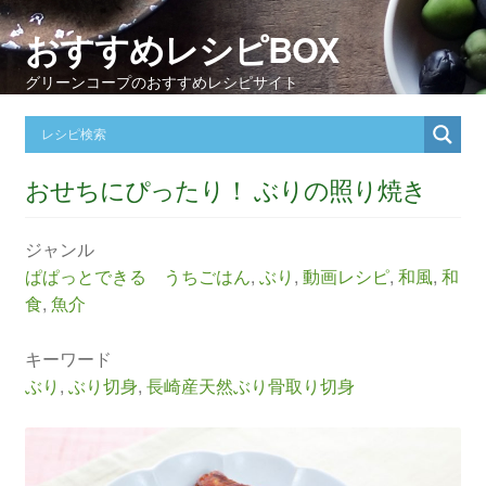
おすすめレシピBOX
グリーンコープのおすすめレシピサイト
おせちにぴったり！ ぶりの照り焼き
ジャンル
ぱぱっとできる うちごはん
,
ぶり
,
動画レシピ
,
和風
,
和
食
,
魚介
キーワード
ぶり
,
ぶり切身
,
長崎産天然ぶり骨取り切身