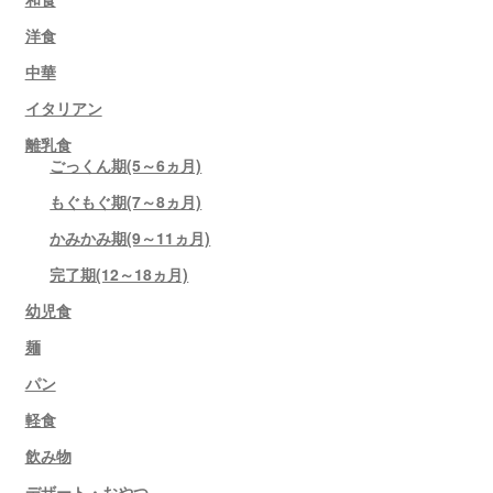
洋食
中華
イタリアン
離乳食
ごっくん期(5～6ヵ月)
もぐもぐ期(7～8ヵ月)
かみかみ期(9～11ヵ月)
完了期(12～18ヵ月)
幼児食
麺
パン
軽食
飲み物
デザート・おやつ