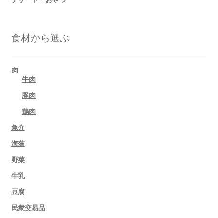
食材から選ぶ
肉
牛肉
豚肉
鶏肉
魚介
海藻
野菜
牛乳
豆腐
民衆交易品