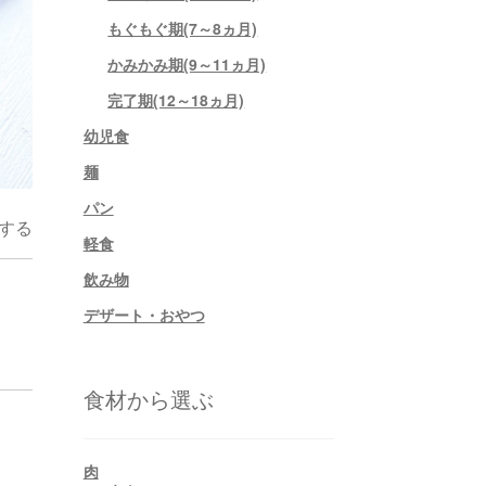
もぐもぐ期(7～8ヵ月)
かみかみ期(9～11ヵ月)
完了期(12～18ヵ月)
幼児食
麺
パン
する
軽食
飲み物
デザート・おやつ
食材から選ぶ
肉