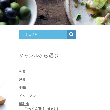
ジャンルから選ぶ
和食
洋食
中華
イタリアン
離乳食
ごっくん期(5～6ヵ月)