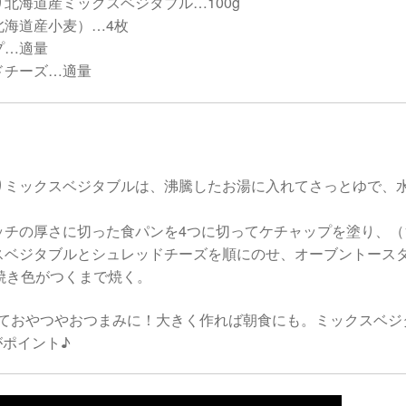
北海道産ミックスベジタブル…100g
北海道産小麦）…4枚
プ…適量
ドチーズ…適量
りミックスベジタブルは、沸騰したお湯に入れてさっとゆで、
ッチの厚さに切った食パンを4つに切ってケチャップを塗り、（
スベジタブルとシュレッドチーズを順にのせ、オーブントース
分焼き色がつくまで焼く。
っておやつやおつまみに！大きく作れば朝食にも。ミックスベジ
がポイント♪