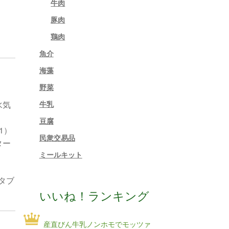
牛肉
豚肉
鶏肉
魚介
海藻
野菜
牛乳
水気
豆腐
1）
民衆交易品
ター
ミールキット
タブ
いいね！ランキング
産直びん牛乳ノンホモでモッツァ