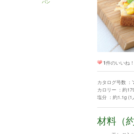
パン
1
件のいいね
カタログ号数 ：’
カロリー ：約179k
塩分 ：約1.1g (
材料（