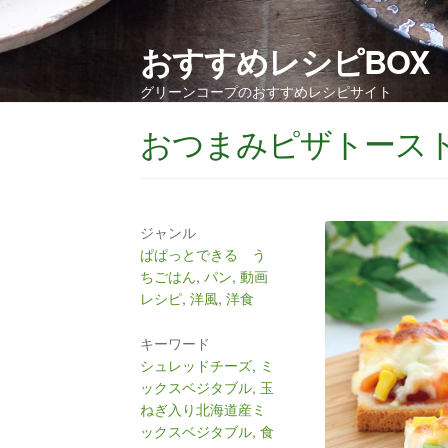
おすすめレシピBOX
グリーンコープのおすすめレシピサイト
おつまみピザトース
ジャンル
ぱぱっとできる う
ちごはん
,
パン
,
動画
レシピ
,
洋風
,
洋食
キーワード
シュレッドチーズ
,
ミ
ックスベジタブル
,
玉
ねぎ入り北海道産ミ
ックスベジタブル
,
食