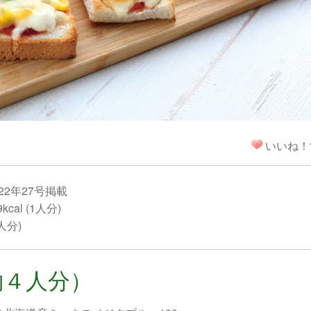
！
いいね！
22年27号掲載
cal (1人分)
1人分)
約４人分）