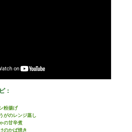
ピ：
ン粉揚げ
うがのレンジ蒸し
ゃの甘辛煮
けのかば焼き