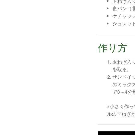
玉ねぎ入り
食パン（
ケチャッ
シュレッ
作り方
玉ねぎ入
を取る。
サンドイ
のミック
で3～4
※小さく作
ルの玉ねぎ