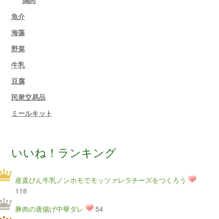
鶏肉
魚介
海藻
野菜
牛乳
豆腐
民衆交易品
ミールキット
いいね！ランキング
産直びん牛乳ノンホモでモッツァレラチーズをつくろう
118
豚肉の唐揚げ中華ダレ
54