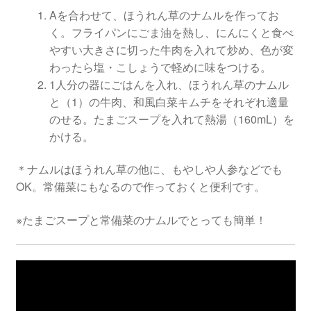
Aを合わせて、ほうれん草のナムルを作ってお
く。フライパンにごま油を熱し、にんにくと食べ
やすい大きさに切った牛肉を入れて炒め、色が変
わったら塩・こしょうで軽めに味をつける。
1人分の器にごはんを入れ、ほうれん草のナムル
と（1）の牛肉、和風白菜キムチをそれぞれ適量
のせる。たまごスープを入れて熱湯（160mL）を
かける。
＊ナムルはほうれん草の他に、もやしや人参などでも
OK。常備菜にもなるので作っておくと便利です。
※たまごスープと常備菜のナムルでとっても簡単！