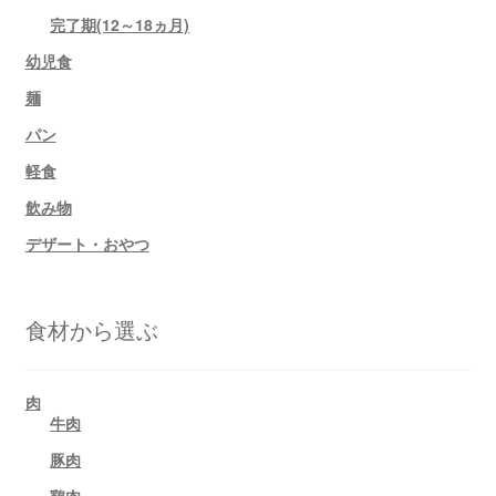
完了期(12～18ヵ月)
幼児食
麺
パン
軽食
飲み物
デザート・おやつ
食材から選ぶ
肉
牛肉
豚肉