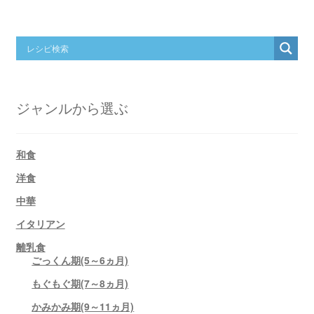
ジャンルから選ぶ
和食
洋食
中華
イタリアン
離乳食
ごっくん期(5～6ヵ月)
もぐもぐ期(7～8ヵ月)
かみかみ期(9～11ヵ月)