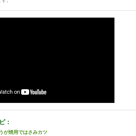
ピ：
うが焼用ではさみカツ