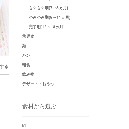
もぐもぐ期(7～8ヵ月)
かみかみ期(9～11ヵ月)
完了期(12～18ヵ月)
幼児食
麺
パン
軽食
する
飲み物
デザート・おやつ
食材から選ぶ
肉