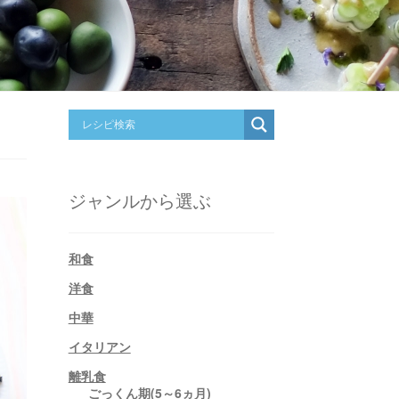
ジャンルから選ぶ
和食
洋食
中華
イタリアン
離乳食
ごっくん期(5～6ヵ月)