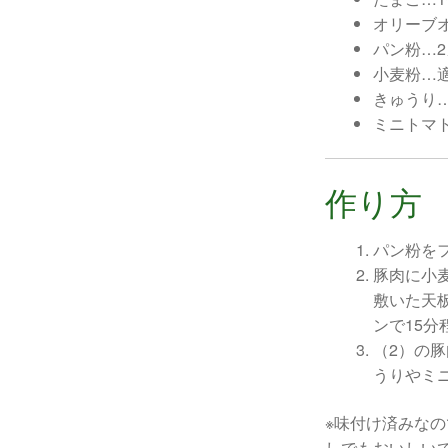
オリーブ
パン粉…
小麦粉…
きゅうり
ミニトマ
作り方
パン粉を
豚肉に小
敷いた天
ンで15分
（2）の
うりやミ
※味付け済みな
しでもおいしい