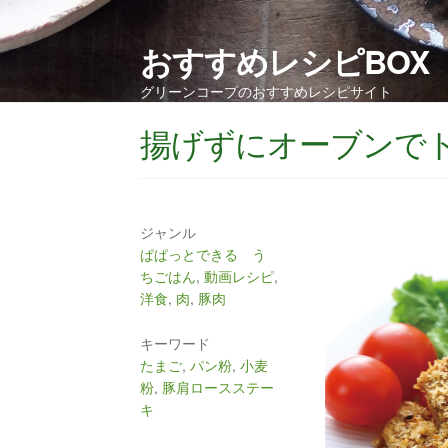
おすすめレシピBOX
グリーンコープのおすすめレシピサイト
揚げずにオーブンで
ジャンル
ぱぱっとできる う
ちごはん
,
動画レシピ
,
洋食
,
肉
,
豚肉
キーワード
たまご
,
パン粉
,
小麦
粉
,
豚肩ロースステー
キ