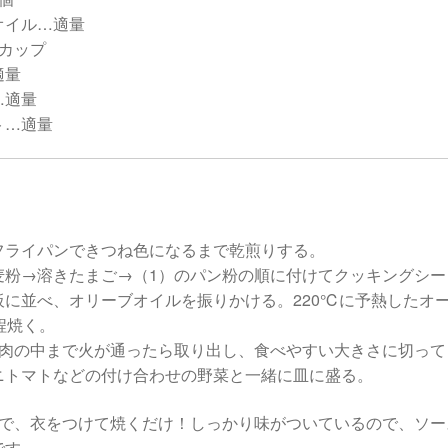
オイル…適量
2カップ
適量
…適量
ト…適量
フライパンできつね色になるまで乾煎りする。
麦粉→溶きたまご→（1）のパン粉の順に付けてクッキングシー
板に並べ、オリーブオイルを振りかける。220℃に予熱したオ
程焼く。
豚肉の中まで火が通ったら取り出し、食べやすい大きさに切って
ニトマトなどの付け合わせの野菜と一緒に皿に盛る。
ので、衣をつけて焼くだけ！しっかり味がついているので、ソー
です。