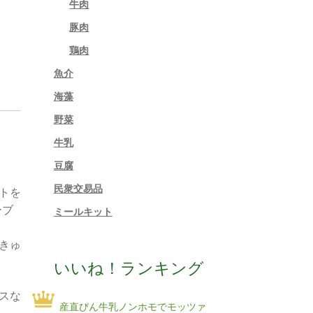
牛肉
豚肉
鶏肉
魚介
海藻
野菜
牛乳
豆腐
民衆交易品
トを
ーブ
ミールキット
きゅ
いいね！ランキング
スな
産直びん牛乳ノンホモでモッツァ