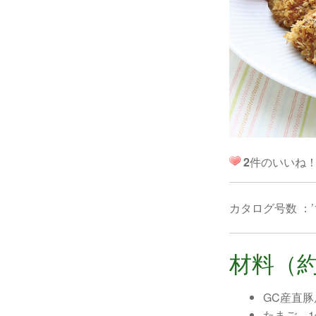
2
件のいいね
カタログ号数 ：’
材料（約
GC産直
たまご…1