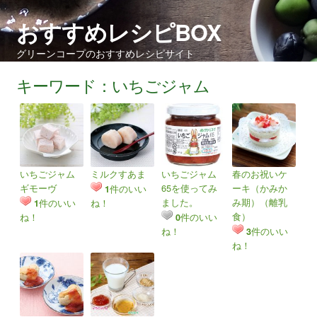
おすすめレシピBOX
グリーンコープのおすすめレシピサイト
キーワード：いちごジャム
いちごジャム
ミルクすあま
いちごジャム
春のお祝いケ
ギモーヴ
65を使ってみ
ーキ（かみか
件のいい
1
ました。
み期）（離乳
件のいい
ね！
1
食）
ね！
件のいい
0
ね！
件のいい
3
ね！