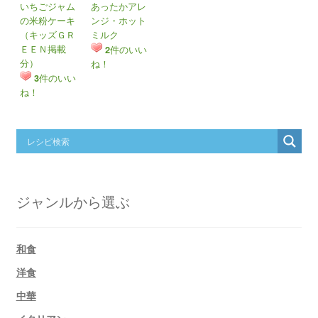
いちごジャム
あったかアレ
の米粉ケーキ
ンジ・ホット
（キッズＧＲ
ミルク
ＥＥＮ掲載
件のいい
2
分）
ね！
件のいい
3
ね！
ジャンルから選ぶ
和食
洋食
中華