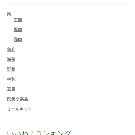
肉
牛肉
豚肉
鶏肉
魚介
海藻
野菜
牛乳
豆腐
民衆交易品
ミールキット
いいね！ランキング