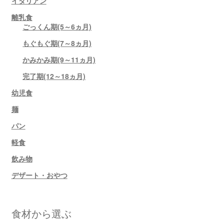
イタリアン
離乳食
ごっくん期(5～6ヵ月)
もぐもぐ期(7～8ヵ月)
かみかみ期(9～11ヵ月)
完了期(12～18ヵ月)
幼児食
麺
パン
軽食
飲み物
デザート・おやつ
食材から選ぶ