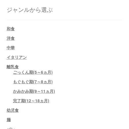
ジャンルから選ぶ
和食
洋食
中華
イタリアン
離乳食
ごっくん期(5～6ヵ月)
もぐもぐ期(7～8ヵ月)
かみかみ期(9～11ヵ月)
完了期(12～18ヵ月)
幼児食
麺
パン