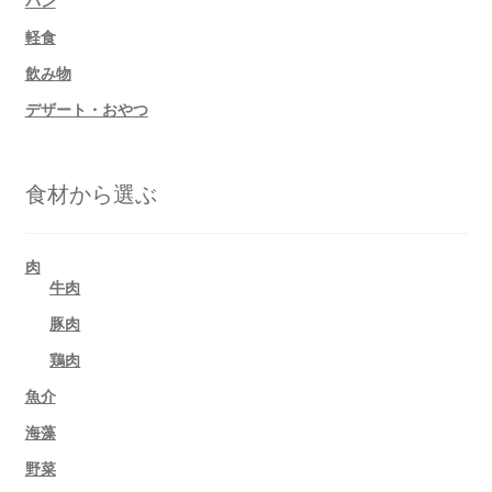
軽食
飲み物
デザート・おやつ
食材から選ぶ
肉
牛肉
豚肉
鶏肉
魚介
海藻
野菜