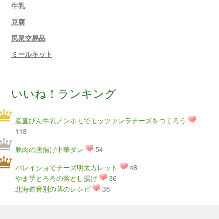
牛乳
豆腐
民衆交易品
ミールキット
いいね！ランキング
産直びん牛乳ノンホモでモッツァレラチーズをつくろう
118
豚肉の唐揚げ中華ダレ
54
バレイショでチーズ明太ガレット
48
やま芋とろろの落とし揚げ
36
北海道音別の蕗のレシピ
35