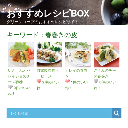
おすすめレシピBOX
グリーンコープのおすすめレシピサイト
キーワード：春巻きの皮
いんげんとバ
自家製春巻ソ
カレイの春巻
ささみのチー
レイショのチ
ーセージ
き
ズ春巻き
ーズ春巻
件のいい
件のいい
件のいい
2
1
0
件のいい
ね！
ね！
ね！
0
ね！