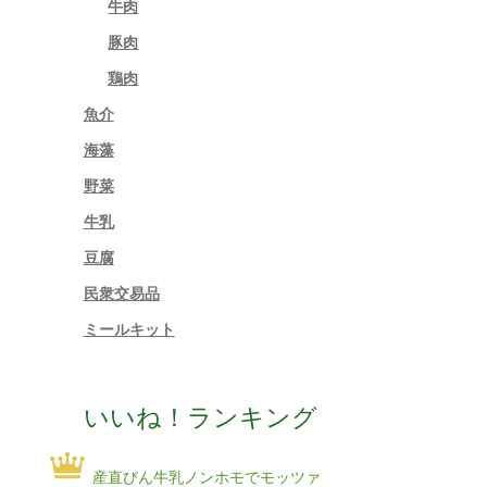
牛肉
豚肉
鶏肉
魚介
海藻
野菜
牛乳
豆腐
民衆交易品
ミールキット
いいね！ランキング
産直びん牛乳ノンホモでモッツァ