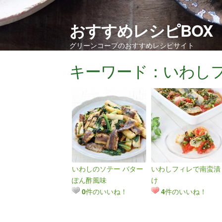
おすすめレシピBOX
グリーンコープのおすすめレシピサイト
キーワード：いわし
いわしのソテー バター
いわしフィレで南蛮漬
ぽん酢風味
け
件のいいね！
件のいいね！
0
4