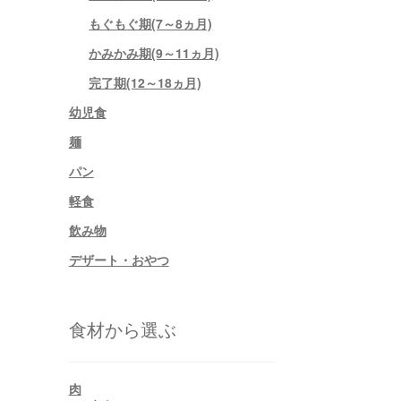
もぐもぐ期(7～8ヵ月)
かみかみ期(9～11ヵ月)
完了期(12～18ヵ月)
幼児食
麺
パン
軽食
飲み物
デザート・おやつ
食材から選ぶ
肉