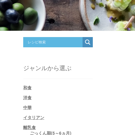
ジャンルから選ぶ
和食
洋食
中華
イタリアン
離乳食
ごっくん期(5～6ヵ月)