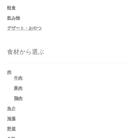
軽食
飲み物
デザート・おやつ
食材から選ぶ
肉
牛肉
豚肉
鶏肉
魚介
海藻
野菜