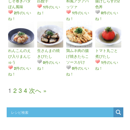
しそ巻きバタ
匹餃子
和風アクアパ
揚げしらすの2
ぽん風味
ッツァ
色丼
件のいい
1
件のいい
ね！
件のいい
件のいい
2
1
0
ね！
ね！
ね！
れんこんのえ
生さんまの焼
鶏ムネ肉の揚
トマト丸ごと
び入りまんじ
きびたし
げ焼きたらこ
煮びたし
ゅう
ソースがけ
件のいい
件のいい
0
1
件のいい
ね！
件のいい
ね！
2
0
ね！
ね！
1
2
3
4
次へ »