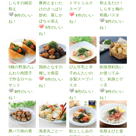
しらすの納豆
豚肉とまいた
トマトミルク
和えるだけ！
和え
けのさっぱり
スープ
しらすと梅の
炒め、蒸しか
和風パスタ
件のいい
件のいい
0
1
ぼちゃ添え
ね！
ね！
件のいい
0
件のいい
ね！
1
ね！
5種の野菜のふ
鶏肉となすの
びん牛乳と辛
刺身用剣先い
んわり肉団子
梅しそ南蛮
子めんたいの
か使ってみ
で作るロール
冷製スープパ
た、刺身とゲ
件のいい
1
サンド
スタ
ソ天
ね！
件のいい
件のいい
件のいい
0
0
0
ね！
ね！
ね！
豚バラ肉の青
海老丸ごと一
鮭としじみの
生桜えびと釜