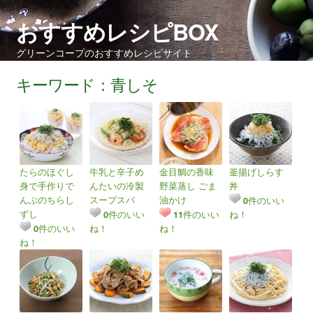
おすすめレシピBOX
グリーンコープのおすすめレシピサイト
キーワード：青しそ
たらのほぐし
牛乳と辛子め
金目鯛の香味
釜揚げしらす
身で手作りで
んたいの冷製
野菜蒸し ごま
丼
んぶのちらし
スープスパ
油かけ
件のいい
0
ずし
件のいい
件のいい
ね！
0
11
件のいい
ね！
ね！
0
ね！