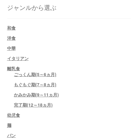
ジャンルから選ぶ
和食
洋食
中華
イタリアン
離乳食
ごっくん期(5～6ヵ月)
もぐもぐ期(7～8ヵ月)
かみかみ期(9～11ヵ月)
完了期(12～18ヵ月)
幼児食
麺
パン