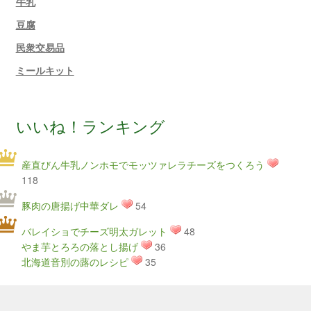
牛乳
豆腐
民衆交易品
ミールキット
いいね！ランキング
産直びん牛乳ノンホモでモッツァレラチーズをつくろう
118
豚肉の唐揚げ中華ダレ
54
バレイショでチーズ明太ガレット
48
やま芋とろろの落とし揚げ
36
北海道音別の蕗のレシピ
35