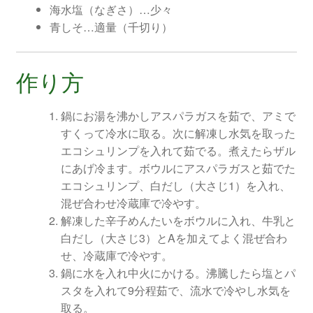
海水塩（なぎさ）…少々
青しそ…適量（千切り）
作り方
鍋にお湯を沸かしアスパラガスを茹で、アミで
すくって冷水に取る。次に解凍し水気を取った
エコシュリンプを入れて茹でる。煮えたらザル
にあげ冷ます。ボウルにアスパラガスと茹でた
エコシュリンプ、白だし（大さじ1）を入れ、
混ぜ合わせ冷蔵庫で冷やす。
解凍した辛子めんたいをボウルに入れ、牛乳と
白だし（大さじ3）とAを加えてよく混ぜ合わ
せ、冷蔵庫で冷やす。
鍋に水を入れ中火にかける。沸騰したら塩とパ
スタを入れて9分程茹で、流水で冷やし水気を
取る。