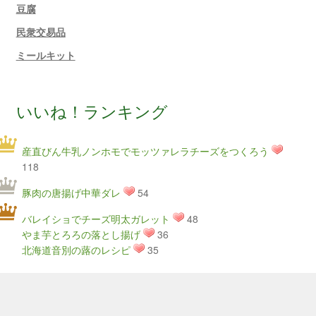
豆腐
民衆交易品
ミールキット
いいね！ランキング
産直びん牛乳ノンホモでモッツァレラチーズをつくろう
118
豚肉の唐揚げ中華ダレ
54
バレイショでチーズ明太ガレット
48
やま芋とろろの落とし揚げ
36
北海道音別の蕗のレシピ
35