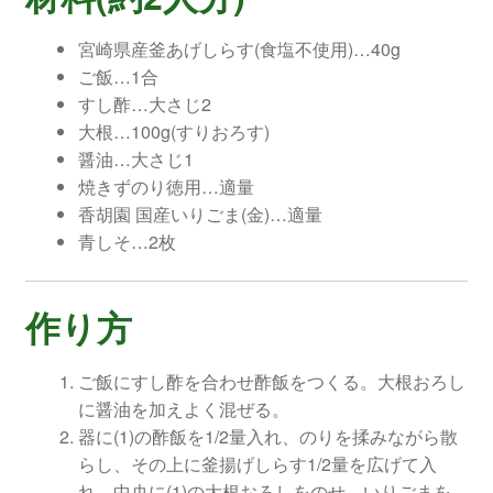
宮崎県産釜あげしらす(食塩不使用)…40g
ご飯…1合
すし酢…大さじ2
大根…100g(すりおろす)
醤油…大さじ1
焼きずのり徳用…適量
香胡園 国産いりごま(金)…適量
青しそ…2枚
作り方
ご飯にすし酢を合わせ酢飯をつくる。大根おろし
に醤油を加えよく混ぜる。
器に(1)の酢飯を1/2量入れ、のりを揉みながら散
らし、その上に釜揚げしらす1/2量を広げて入
れ、中央に(1)の大根おろしをのせ、いりごまを