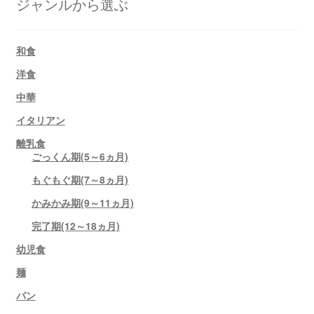
ジャンルから選ぶ
和食
洋食
中華
イタリアン
離乳食
ごっくん期(5～6ヵ月)
もぐもぐ期(7～8ヵ月)
かみかみ期(9～11ヵ月)
完了期(12～18ヵ月)
幼児食
麺
パン