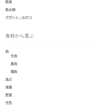
軽食
飲み物
デザート・おやつ
食材から選ぶ
肉
牛肉
豚肉
鶏肉
魚介
海藻
野菜
牛乳