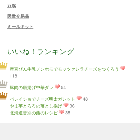
豆腐
民衆交易品
ミールキット
いいね！ランキング
産直びん牛乳ノンホモでモッツァレラチーズをつくろう
118
豚肉の唐揚げ中華ダレ
54
バレイショでチーズ明太ガレット
48
やま芋とろろの落とし揚げ
36
北海道音別の蕗のレシピ
35