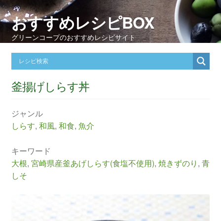
おすすめレシピBOX
グリーンコープのおすすめレシピサイト
釜揚げしらす丼
ジャンル
しらす
,
和風
,
和食
,
魚介
キーワード
大根
,
宮崎県産釜あげしらす(食塩不使用)
,
焼きずのり
,
青
しそ