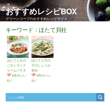
おすすめレシピBOX
グリーンコープのおすすめレシピサイト
キーワード：ほたて貝柱
ほたてときの
ほたてと竹の
このトマトク
子のしょうが
リームパスタ
炒め
件のいい
件のいい
1
1
ね！
ね！