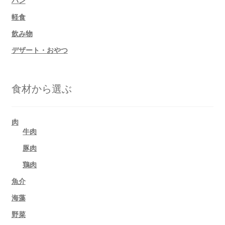
軽食
飲み物
デザート・おやつ
食材から選ぶ
肉
牛肉
豚肉
鶏肉
魚介
海藻
野菜