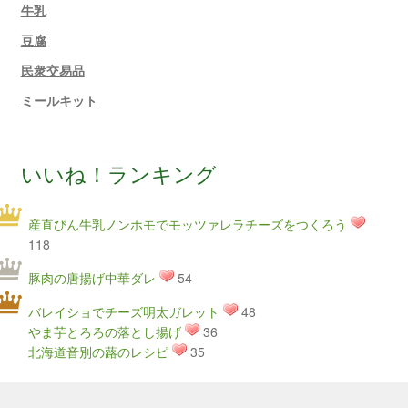
牛乳
豆腐
民衆交易品
ミールキット
いいね！ランキング
産直びん牛乳ノンホモでモッツァレラチーズをつくろう
118
豚肉の唐揚げ中華ダレ
54
バレイショでチーズ明太ガレット
48
やま芋とろろの落とし揚げ
36
北海道音別の蕗のレシピ
35