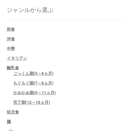
ジャンルから選ぶ
和食
洋食
中華
イタリアン
離乳食
ごっくん期(5～6ヵ月)
もぐもぐ期(7～8ヵ月)
かみかみ期(9～11ヵ月)
完了期(12～18ヵ月)
幼児食
麺
パン