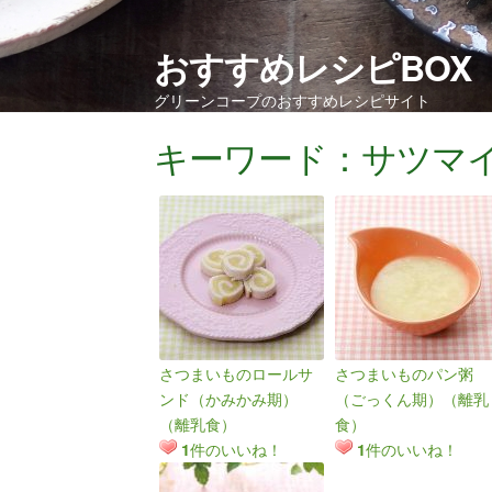
おすすめレシピBOX
グリーンコープのおすすめレシピサイト
キーワード：サツマ
さつまいものロールサ
さつまいものパン粥
ンド（かみかみ期）
（ごっくん期）（離乳
（離乳食）
食）
件のいいね！
件のいいね！
1
1