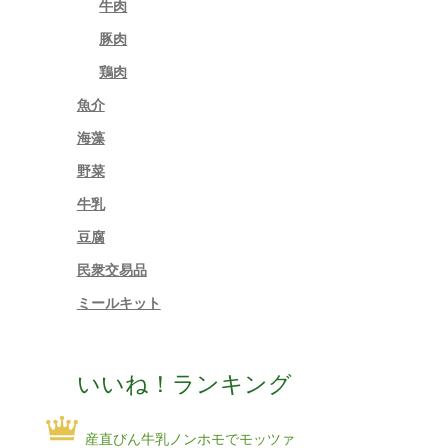
牛肉
豚肉
鶏肉
魚介
海藻
野菜
牛乳
豆腐
民衆交易品
ミールキット
いいね！ランキング
産直びん牛乳ノンホモでモッツァ