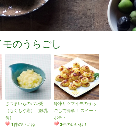
イモのうらごし
さつまいものパン粥
冷凍サツマイモのうら
（もぐもぐ期）（離乳
ごしで簡単！ スイート
食）
ポテト
件のいいね！
件のいいね！
1
3