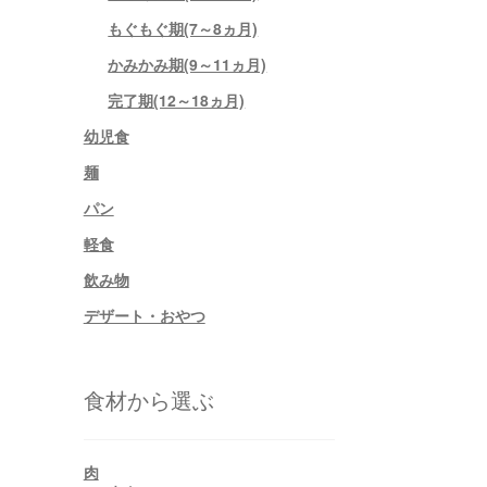
もぐもぐ期(7～8ヵ月)
かみかみ期(9～11ヵ月)
完了期(12～18ヵ月)
幼児食
麺
パン
軽食
飲み物
デザート・おやつ
食材から選ぶ
肉