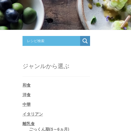
ジャンルから選ぶ
和食
洋食
中華
イタリアン
離乳食
ごっくん期(5～6ヵ月)