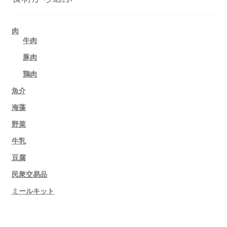
肉
牛肉
豚肉
鶏肉
魚介
海藻
野菜
牛乳
豆腐
民衆交易品
ミールキット