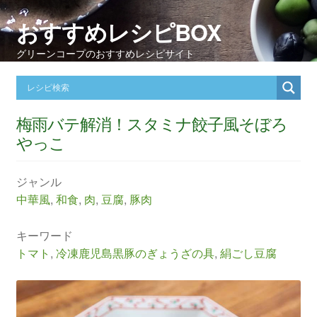
おすすめレシピBOX
グリーンコープのおすすめレシピサイト
梅雨バテ解消！スタミナ餃子風そぼろ
やっこ
ジャンル
中華風
,
和食
,
肉
,
豆腐
,
豚肉
キーワード
トマト
,
冷凍鹿児島黒豚のぎょうざの具
,
絹ごし豆腐