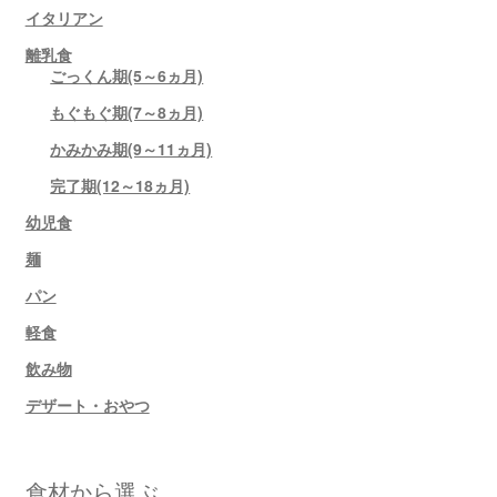
イタリアン
離乳食
ごっくん期(5～6ヵ月)
もぐもぐ期(7～8ヵ月)
かみかみ期(9～11ヵ月)
完了期(12～18ヵ月)
幼児食
麺
パン
軽食
飲み物
デザート・おやつ
食材から選ぶ