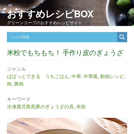
おすすめレシピBOX
グリーンコープのおすすめレシピサイト
米粉でもちもち！ 手作り皮のぎょうざ
ジャンル
ぱぱっとできる うちごはん
,
中華
,
中華風
,
動画レシピ
,
肉
,
豚肉
キーワード
冷凍鹿児島黒豚のぎょうざの具
,
米粉