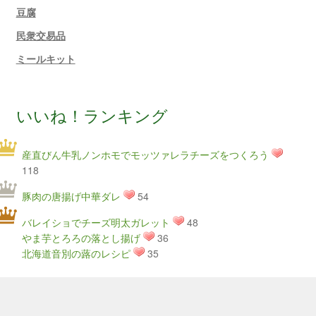
豆腐
民衆交易品
ミールキット
いいね！ランキング
産直びん牛乳ノンホモでモッツァレラチーズをつくろう
118
豚肉の唐揚げ中華ダレ
54
バレイショでチーズ明太ガレット
48
やま芋とろろの落とし揚げ
36
北海道音別の蕗のレシピ
35