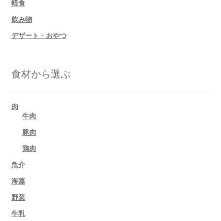
軽食
飲み物
デザート・おやつ
食材から選ぶ
肉
牛肉
豚肉
鶏肉
魚介
海藻
野菜
牛乳