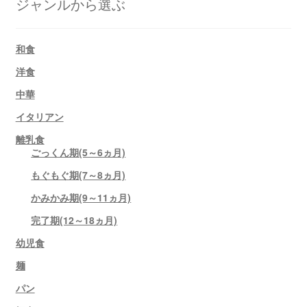
ジャンルから選ぶ
和食
洋食
中華
イタリアン
離乳食
ごっくん期(5～6ヵ月)
もぐもぐ期(7～8ヵ月)
かみかみ期(9～11ヵ月)
完了期(12～18ヵ月)
幼児食
麺
パン