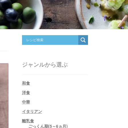
ジャンルから選ぶ
和食
洋食
中華
イタリアン
離乳食
ごっくん期(5～6ヵ月)