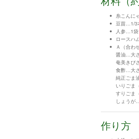
材料（約
糸こんにゃ
豆苗…1/
人参…1
ロースハ
Ａ（合わ
醤油…大
奄美きび
食酢…大
純正ごま
いりごま
すりごま
しょうが
作り方