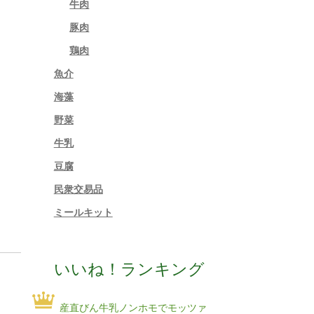
牛肉
豚肉
鶏肉
魚介
海藻
野菜
牛乳
豆腐
民衆交易品
ミールキット
いいね！ランキング
産直びん牛乳ノンホモでモッツァ