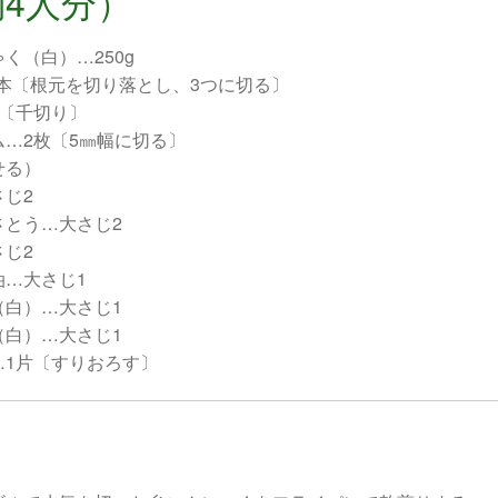
4人分）
く（白）…250g
3本〔根元を切り落とし、3つに切る〕
袋〔千切り〕
ム…2枚〔5㎜幅に切る〕
せる）
さじ2
さとう…大さじ2
さじ2
油…大さじ1
（白）…大さじ1
（白）…大さじ1
…1片〔すりおろす〕