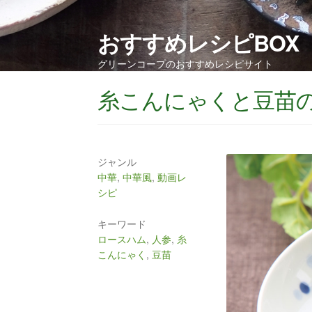
おすすめレシピBOX
グリーンコープのおすすめレシピサイト
糸こんにゃくと豆苗
ジャンル
中華
,
中華風
,
動画レ
シピ
キーワード
ロースハム
,
人参
,
糸
こんにゃく
,
豆苗