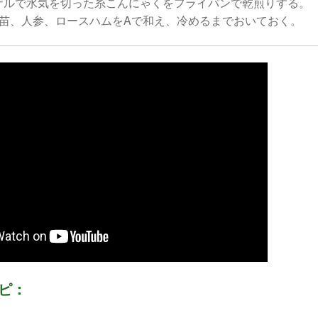
ザルで水気を切った糸こんにゃくをフライパンで乾煎りする。
豆苗、人参、ロースハムをAで和え、冷めるまでおいておく。
ピ：