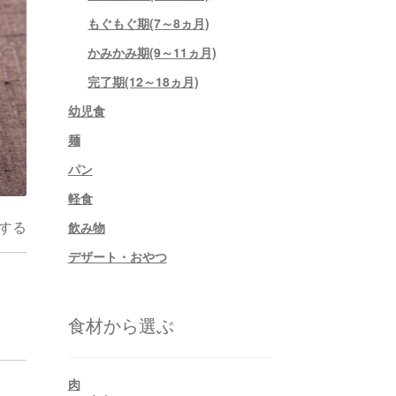
もぐもぐ期(7～8ヵ月)
かみかみ期(9～11ヵ月)
完了期(12～18ヵ月)
幼児食
麺
パン
軽食
する
飲み物
デザート・おやつ
食材から選ぶ
肉