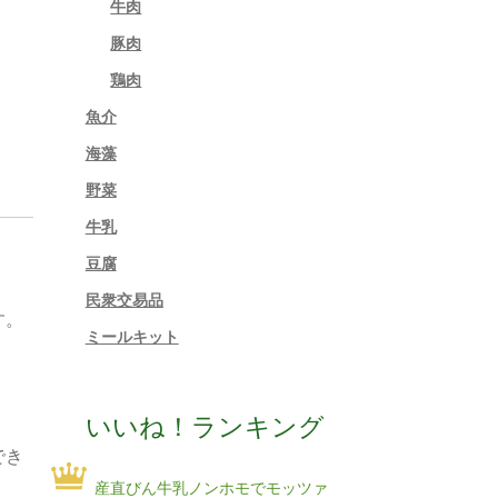
牛肉
豚肉
鶏肉
魚介
海藻
野菜
牛乳
豆腐
民衆交易品
す。
ミールキット
いいね！ランキング
でき
。
産直びん牛乳ノンホモでモッツァ