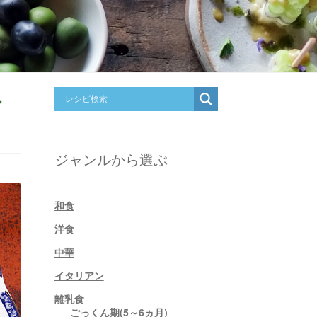
シ
ジャンルから選ぶ
和食
洋食
中華
イタリアン
離乳食
ごっくん期(5～6ヵ月)