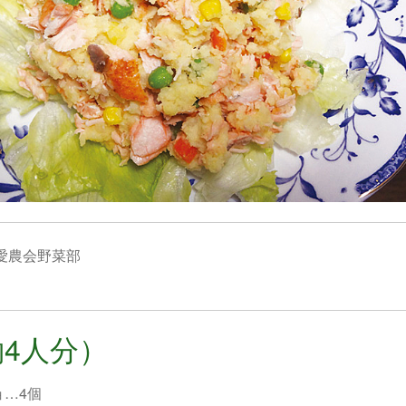
愛農会野菜部
4人分）
ョ…4個