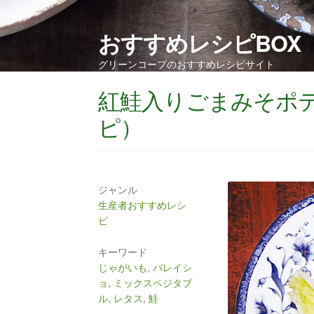
おすすめレシピBOX
グリーンコープのおすすめレシピサイト
紅鮭入りごまみそポ
ピ）
ジャンル
生産者おすすめレシ
ピ
キーワード
じゃがいも
,
バレイシ
ョ
,
ミックスベジタブ
ル
,
レタス
,
鮭