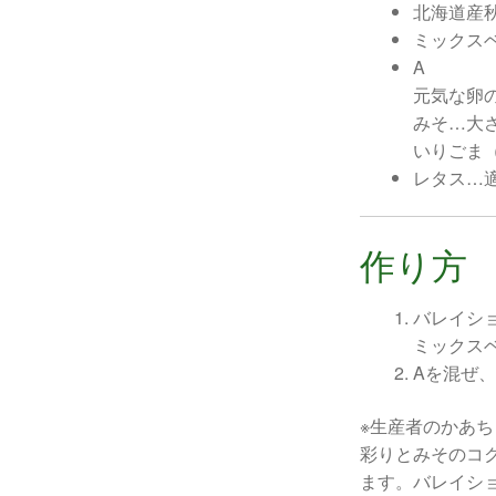
北海道産
ミックス
A
元気な卵
みそ…大
いりごま
レタス…
作り方
バレイシ
ミックス
Aを混ぜ
※生産者のかあ
彩りとみそのコ
ます。バレイシ