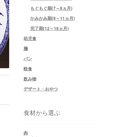
もぐもぐ期(7～8ヵ月)
かみかみ期(9～11ヵ月)
完了期(12～18ヵ月)
幼児食
麺
パン
軽食
飲み物
デザート・おやつ
食材から選ぶ
肉