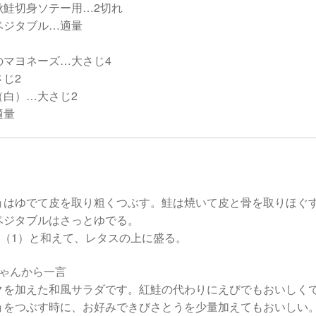
秋鮭切身ソテー用…2切れ
ベジタブル…適量
のマヨネーズ…大さじ4
さじ2
（白）…大さじ2
適量
ョはゆでて皮を取り粗くつぶす。鮭は焼いて皮と骨を取りほぐ
ベジタブルはさっとゆでる。
、（1）と和えて、レタスの上に盛る。
ちゃんから一言
クを加えた和風サラダです。紅鮭の代わりにえびでもおいしく
ョをつぶす時に、お好みできびさとうを少量加えてもおいしい