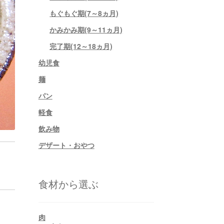
もぐもぐ期(7～8ヵ月)
かみかみ期(9～11ヵ月)
完了期(12～18ヵ月)
幼児食
麺
パン
軽食
飲み物
デザート・おやつ
食材から選ぶ
肉