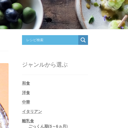
ジャンルから選ぶ
和食
洋食
中華
イタリアン
離乳食
ごっくん期(5～6ヵ月)