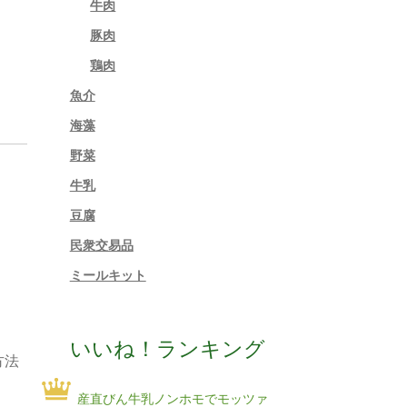
牛肉
豚肉
鶏肉
魚介
海藻
野菜
牛乳
豆腐
民衆交易品
ミールキット
いいね！ランキング
方法
産直びん牛乳ノンホモでモッツァ