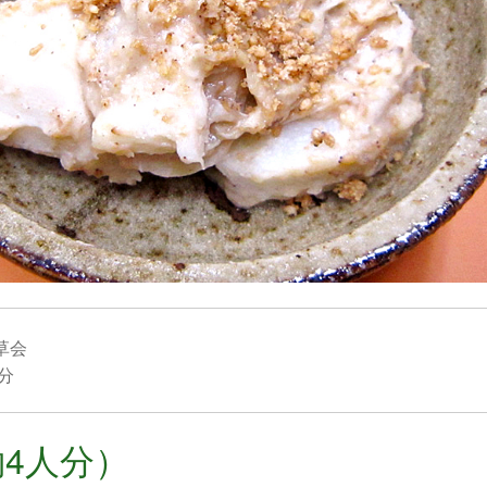
草会
0分
4人分）