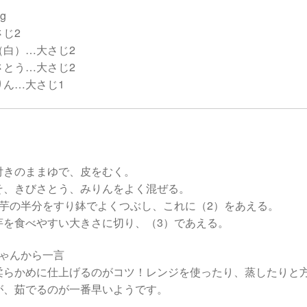
g
さじ2
（白）…大さじ2
さとう…大さじ2
りん…大さじ1
付きのままゆで、皮をむく。
そ、きびさとう、みりんをよく混ぜる。
里芋の半分をすり鉢でよくつぶし、これに（2）をあえる。
芋を食べやすい大きさに切り、（3）であえる。
ちゃんから一言
柔らかめに仕上げるのがコツ！レンジを使ったり、蒸したりと
が、茹でるのが一番早いようです。