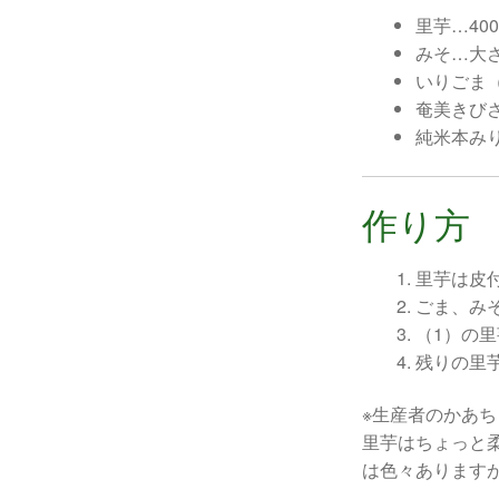
里芋…400
みそ…大
いりごま
奄美きび
純米本み
作り方
里芋は皮
ごま、み
（1）の
残りの里
※生産者のかあ
里芋はちょっと
は色々あります