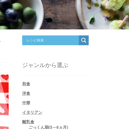
シ
ジャンルから選ぶ
和食
洋食
中華
イタリアン
離乳食
ごっくん期(5～6ヵ月)