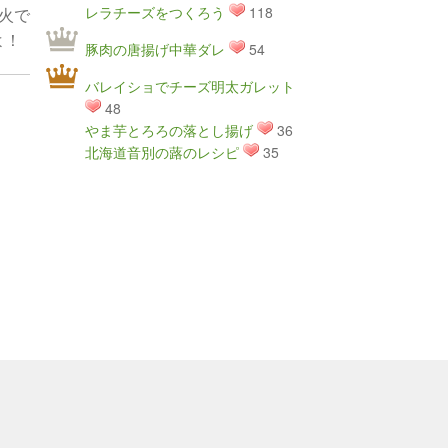
レラチーズをつくろう
118
火で
よ！
豚肉の唐揚げ中華ダレ
54
バレイショでチーズ明太ガレット
48
やま芋とろろの落とし揚げ
36
北海道音別の蕗のレシピ
35