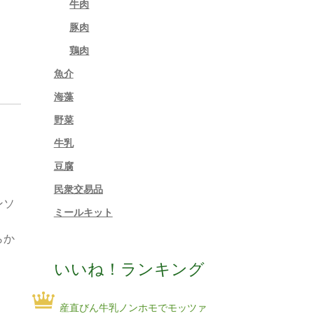
牛肉
豚肉
鶏肉
魚介
海藻
野菜
牛乳
豆腐
民衆交易品
ンソ
ミールキット
らか
いいね！ランキング
産直びん牛乳ノンホモでモッツァ