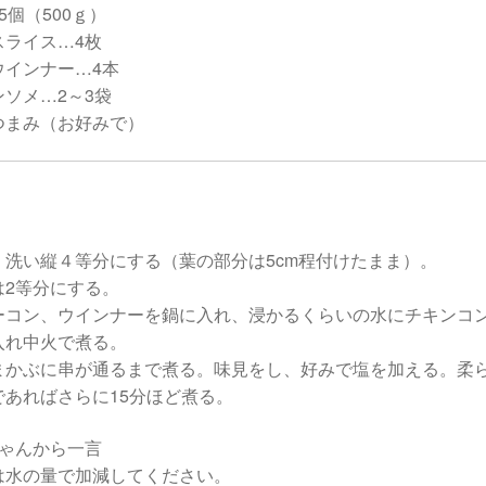
5個（500ｇ）
スライス…4枚
ウインナー…4本
ソメ…2～3袋
つまみ（お好みで）
く洗い縦４等分にする（葉の部分は5cm程付けたまま）。
は2等分にする。
ーコン、ウインナーを鍋に入れ、浸かるくらいの水にチキンコ
入れ中火で煮る。
まかぶに串が通るまで煮る。味見をし、好みで塩を加える。柔
であればさらに15分ほど煮る。
ちゃんから一言
は水の量で加減してください。