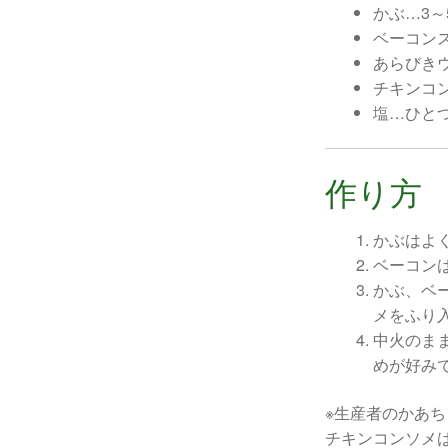
かぶ…3～
ベーコン
あらびき
チキンコン
塩…ひと
作り方
かぶはよ
ベーコン
かぶ、ベ
メをふり
中火のま
めが好み
※生産者のかあ
チキンコンソメ