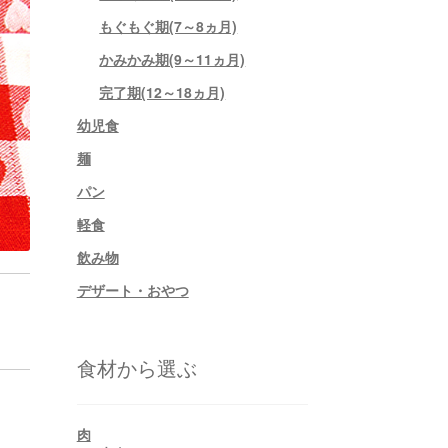
もぐもぐ期(7～8ヵ月)
かみかみ期(9～11ヵ月)
完了期(12～18ヵ月)
幼児食
麺
パン
軽食
飲み物
デザート・おやつ
食材から選ぶ
肉