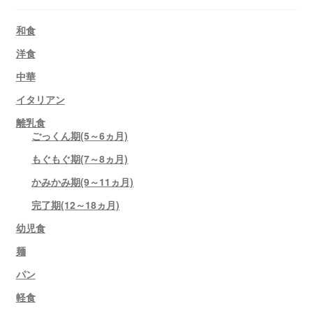
和食
洋食
中華
イタリアン
離乳食
ごっくん期(5～6ヵ月)
もぐもぐ期(7～8ヵ月)
かみかみ期(9～11ヵ月)
完了期(12～18ヵ月)
幼児食
麺
パン
軽食