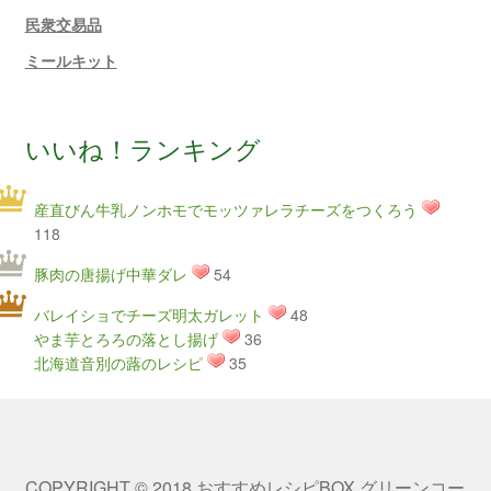
民衆交易品
ミールキット
いいね！ランキング
産直びん牛乳ノンホモでモッツァレラチーズをつくろう
118
豚肉の唐揚げ中華ダレ
54
バレイショでチーズ明太ガレット
48
やま芋とろろの落とし揚げ
36
北海道音別の蕗のレシピ
35
COPYRIGHT © 2018 おすすめレシピBOX グリーンコー