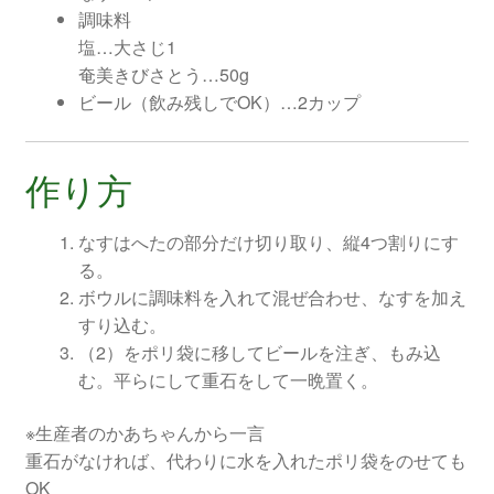
調味料
塩…大さじ1
奄美きびさとう…50g
ビール（飲み残しでOK）…2カップ
作り方
なすはへたの部分だけ切り取り、縦4つ割りにす
る。
ボウルに調味料を入れて混ぜ合わせ、なすを加え
すり込む。
（2）をポリ袋に移してビールを注ぎ、もみ込
む。平らにして重石をして一晩置く。
※生産者のかあちゃんから一言
重石がなければ、代わりに水を入れたポリ袋をのせても
OK