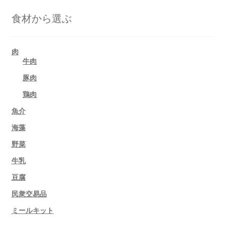
食材から選ぶ
肉
牛肉
豚肉
鶏肉
魚介
海藻
野菜
牛乳
豆腐
民衆交易品
ミールキット