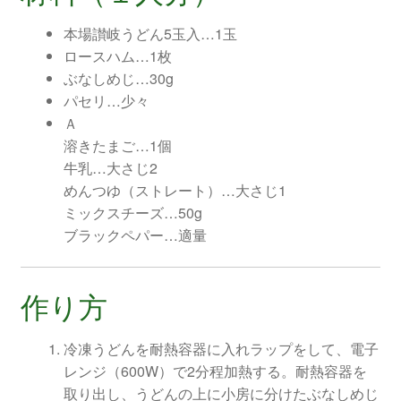
本場讃岐うどん5玉入…1玉
ロースハム…1枚
ぶなしめじ…30g
パセリ…少々
Ａ
溶きたまご…1個
牛乳…大さじ2
めんつゆ（ストレート）…大さじ1
ミックスチーズ…50g
ブラックペパー…適量
作り方
冷凍うどんを耐熱容器に入れラップをして、電子
レンジ（600W）で2分程加熱する。耐熱容器を
取り出し、うどんの上に小房に分けたぶなしめじ