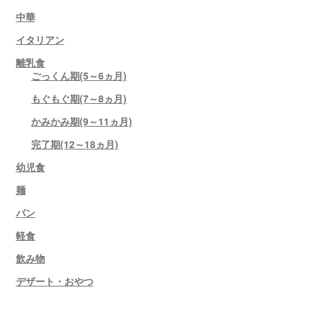
中華
イタリアン
離乳食
ごっくん期(5～6ヵ月)
もぐもぐ期(7～8ヵ月)
かみかみ期(9～11ヵ月)
完了期(12～18ヵ月)
幼児食
麺
パン
軽食
飲み物
デザート・おやつ