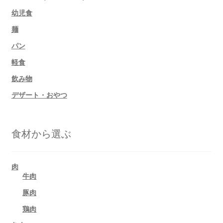
幼児食
麺
パン
軽食
飲み物
デザート・おやつ
食材から選ぶ
肉
牛肉
豚肉
鶏肉