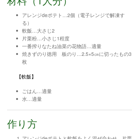
アレンジdeポテト…2個（電子レンジで解凍す
る）
軟飯…大さじ2
片栗粉…小さじ1程度
一番搾りなたね油菜の花物語…適量
焼きずのり徳用 板のり…2.5×5㎝に切ったもの3
枚
【軟飯】
ごはん…適量
水…適量
作り方
アレンジdeポテトと軟飯をよく混ぜ合わせ、片栗