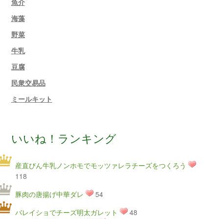
魚介
海藻
野菜
牛乳
豆腐
民衆交易品
ミールキット
いいね！ランキング
産直びん牛乳ノンホモでモッツァレラチーズをつくろう
118
豚肉の唐揚げ中華ダレ
54
バレイショでチーズ明太ガレット
48