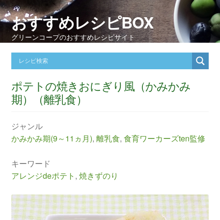
おすすめレシピBOX
グリーンコープのおすすめレシピサイト
ポテトの焼きおにぎり風（かみかみ
期）（離乳食）
ジャンル
かみかみ期(9～11ヵ月)
,
離乳食
,
食育ワーカーズten監修
キーワード
アレンジdeポテト
,
焼きずのり