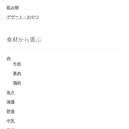
飲み物
デザート・おやつ
食材から選ぶ
肉
牛肉
豚肉
鶏肉
魚介
海藻
野菜
牛乳