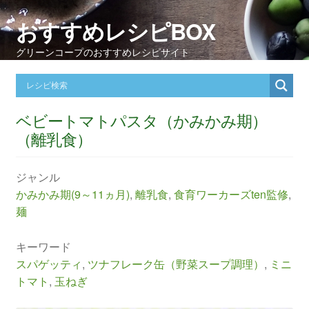
おすすめレシピBOX
グリーンコープのおすすめレシピサイト
ベビートマトパスタ（かみかみ期）
（離乳食）
ジャンル
かみかみ期(9～11ヵ月)
,
離乳食
,
食育ワーカーズten監修
,
麺
キーワード
スパゲッティ
,
ツナフレーク缶（野菜スープ調理）
,
ミニ
トマト
,
玉ねぎ