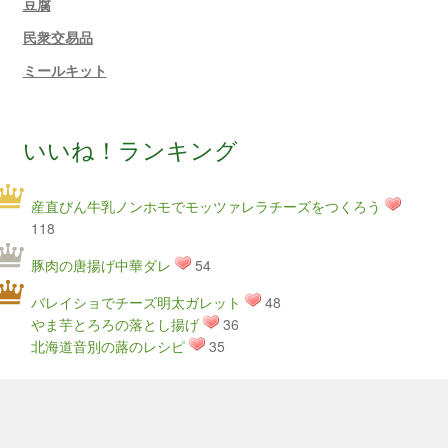
豆腐
民衆交易品
ミールキット
いいね！ランキング
産直びん牛乳ノンホモでモッツァレラチーズをつくろう
118
豚肉の唐揚げ中華ダレ
54
バレイショでチーズ明太ガレット
48
やま芋とろろの落とし揚げ
36
北海道音別の蕗のレシピ
35