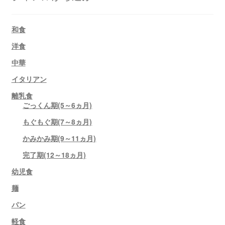
和食
洋食
中華
イタリアン
離乳食
ごっくん期(5～6ヵ月)
もぐもぐ期(7～8ヵ月)
かみかみ期(9～11ヵ月)
完了期(12～18ヵ月)
幼児食
麺
パン
軽食