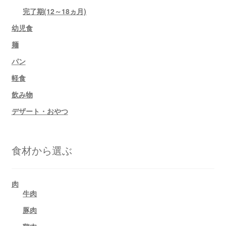
完了期(12～18ヵ月)
幼児食
麺
パン
軽食
飲み物
デザート・おやつ
食材から選ぶ
肉
牛肉
豚肉