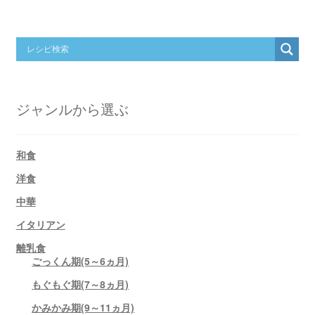
ジャンルから選ぶ
和食
洋食
中華
イタリアン
離乳食
ごっくん期(5～6ヵ月)
もぐもぐ期(7～8ヵ月)
かみかみ期(9～11ヵ月)