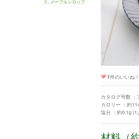
ス
,
メープルシロップ
1
件のいいね
カタログ号数 ：’
カロリー ：約114k
塩分 ：約0.1g (
材料（