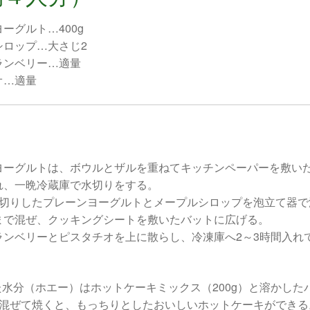
ーグルト…400g
シロップ…大さじ2
ランベリー…適量
オ…適量
ヨーグルトは、ボウルとザルを重ねてキッチンペーパーを敷い
れ、一晩冷蔵庫で水切りをする。
水切りしたプレーンヨーグルトとメープルシロップを泡立て器で
まで混ぜ、クッキングシートを敷いたバットに広げる。
ランベリーとピスタチオを上に散らし、冷凍庫へ2～3時間入れ
水分（ホエー）はホットケーキミックス（200g）と溶かした
を混ぜて焼くと、もっちりとしたおいしいホットケーキができる