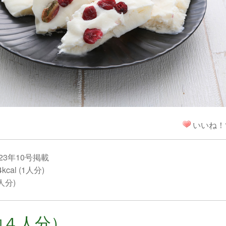
！
いいね！
23年10号掲載
cal (1人分)
1人分)
約４人分）