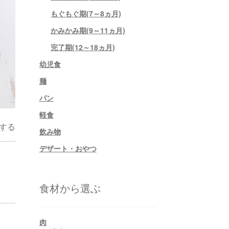
もぐもぐ期(7～8ヵ月)
かみかみ期(9～11ヵ月)
完了期(12～18ヵ月)
幼児食
麺
パン
軽食
する
飲み物
デザート・おやつ
食材から選ぶ
肉