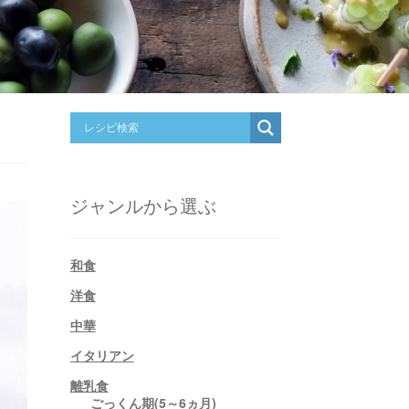
ジャンルから選ぶ
和食
洋食
中華
イタリアン
離乳食
ごっくん期(5～6ヵ月)