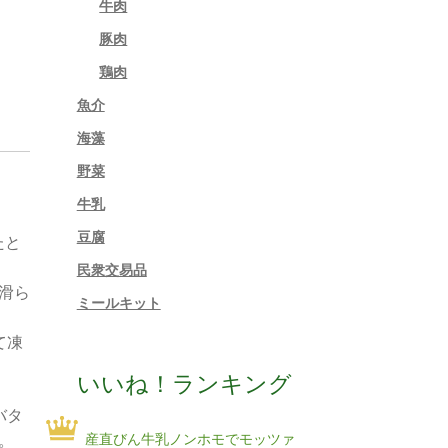
牛肉
豚肉
鶏肉
魚介
海藻
野菜
牛乳
豆腐
たと
民衆交易品
滑ら
ミールキット
て凍
いいね！ランキング
バタ
産直びん牛乳ノンホモでモッツァ
。