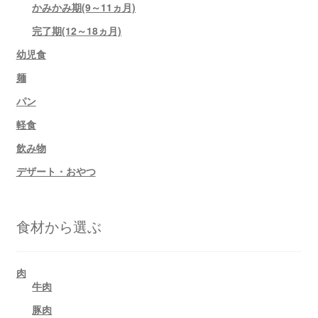
かみかみ期(9～11ヵ月)
完了期(12～18ヵ月)
幼児食
麺
パン
軽食
飲み物
デザート・おやつ
食材から選ぶ
肉
牛肉
豚肉