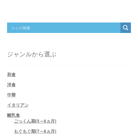
ジャンルから選ぶ
和食
洋食
中華
イタリアン
離乳食
ごっくん期(5～6ヵ月)
もぐもぐ期(7～8ヵ月)