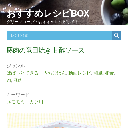
おすすめレシピBOX
グリーンコープのおすすめレシピサイト
豚肉の竜田焼き 甘酢ソース
ジャンル
ぱぱっとできる うちごはん
,
動画レシピ
,
和風
,
和食
,
肉
,
豚肉
キーワード
豚モモミニカツ用