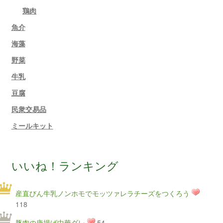
鶏肉
魚介
海藻
野菜
牛乳
豆腐
民衆交易品
ミールキット
いいね！ランキング
産直びん牛乳ノンホモでモッツァレラチーズをつくろう
118
豚肉の唐揚げ中華ダレ
54