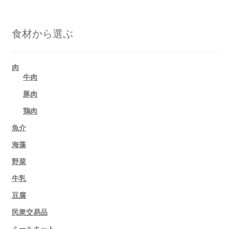
食材から選ぶ
肉
牛肉
豚肉
鶏肉
魚介
海藻
野菜
牛乳
豆腐
民衆交易品
ミールキット