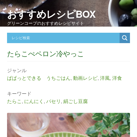
おすすめレシピBOX
グリーンコープのおすすめレシピサイト
たらこぺペロン冷やっこ
ジャンル
ぱぱっとできる うちごはん
,
動画レシピ
,
洋風
,
洋食
キーワード
たらこ
,
にんにく
,
パセリ
,
絹ごし豆腐