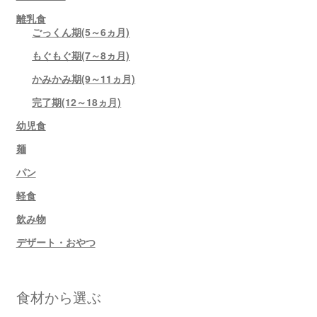
離乳食
ごっくん期(5～6ヵ月)
もぐもぐ期(7～8ヵ月)
かみかみ期(9～11ヵ月)
完了期(12～18ヵ月)
幼児食
麺
パン
軽食
飲み物
デザート・おやつ
食材から選ぶ