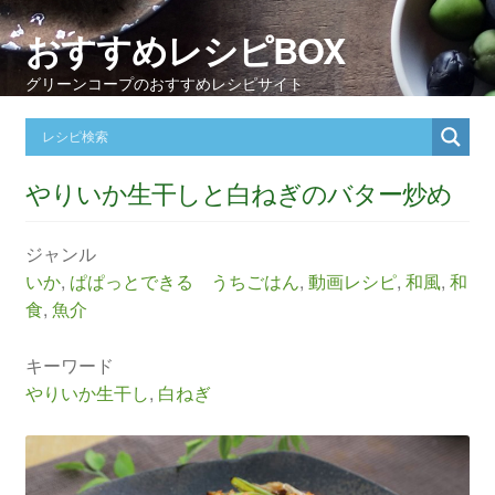
おすすめレシピBOX
グリーンコープのおすすめレシピサイト
やりいか生干しと白ねぎのバター炒め
ジャンル
いか
,
ぱぱっとできる うちごはん
,
動画レシピ
,
和風
,
和
食
,
魚介
キーワード
やりいか生干し
,
白ねぎ