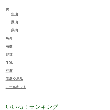
肉
牛肉
豚肉
鶏肉
魚介
海藻
野菜
牛乳
豆腐
民衆交易品
ミールキット
いいね！ランキング