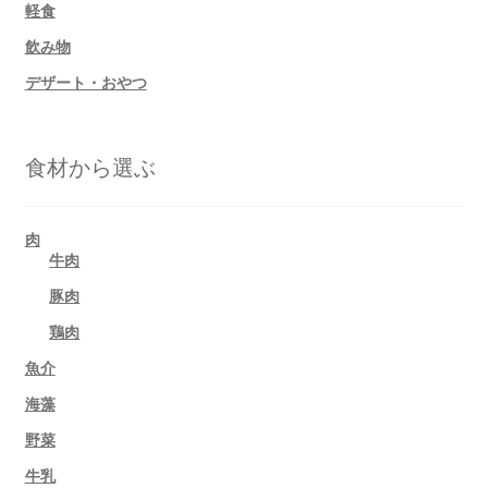
軽食
飲み物
デザート・おやつ
食材から選ぶ
肉
牛肉
豚肉
鶏肉
魚介
海藻
野菜
牛乳