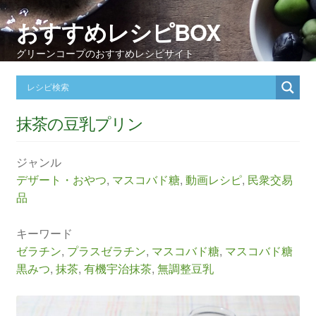
おすすめレシピBOX
グリーンコープのおすすめレシピサイト
抹茶の豆乳プリン
ジャンル
デザート・おやつ
,
マスコバド糖
,
動画レシピ
,
民衆交易
品
キーワード
ゼラチン
,
プラスゼラチン
,
マスコバド糖
,
マスコバド糖
黒みつ
,
抹茶
,
有機宇治抹茶
,
無調整豆乳