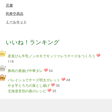
豆腐
民衆交易品
ミールキット
いいね！ランキング
産直びん牛乳ノンホモでモッツァレラチーズをつくろう
118
豚肉の唐揚げ中華ダレ
54
バレイショでチーズ明太ガレット
48
やま芋とろろの落とし揚げ
36
北海道音別の蕗のレシピ
35