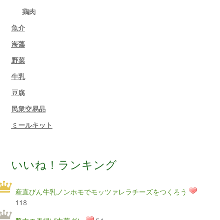
鶏肉
魚介
海藻
野菜
牛乳
豆腐
民衆交易品
ミールキット
いいね！ランキング
産直びん牛乳ノンホモでモッツァレラチーズをつくろう
118