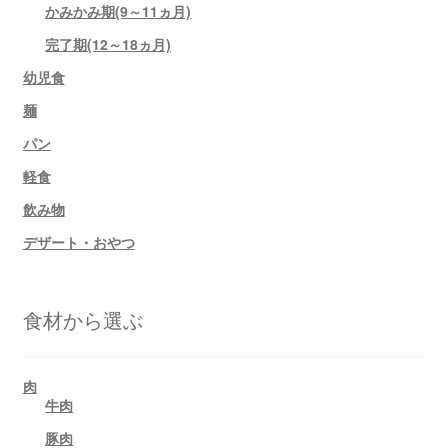
かみかみ期(9～11ヵ月)
完了期(12～18ヵ月)
幼児食
麺
パン
軽食
飲み物
デザート・おやつ
食材から選ぶ
肉
牛肉
豚肉