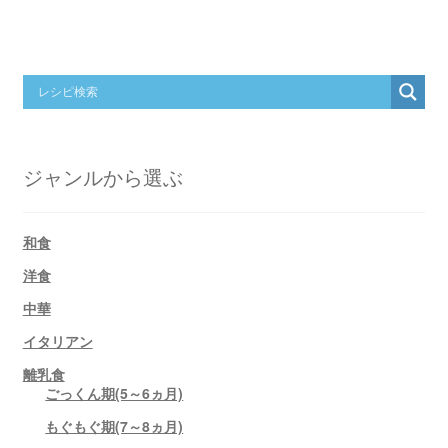
ジャンルから選ぶ
和食
洋食
中華
イタリアン
離乳食
ごっくん期(5～6ヵ月)
もぐもぐ期(7～8ヵ月)