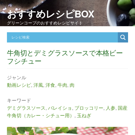
おすすめレシピBOX
グリーンコープのおすすめレシピサイト
牛角切とデミグラスソースで本格ビー
フシチュー
ジャンル
動画レシピ
,
洋風
,
洋食
,
牛肉
,
肉
キーワード
デミグラスソース
,
バレイショ
,
ブロッコリー
,
人参
,
国産
牛角切（カレー・シチュー用）
,
玉ねぎ