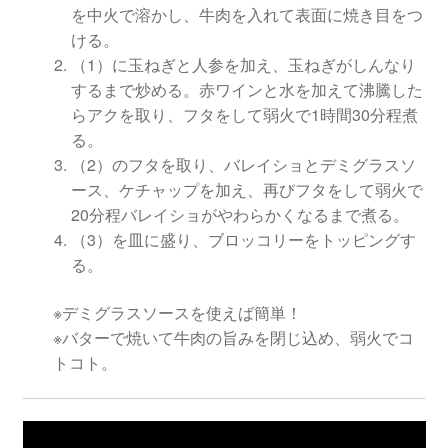
を中火で溶かし、牛肉を入れて表面に焼き目をつ
ける。
（1）に玉ねぎと人参を加え、玉ねぎがしんなり
するまで炒める。赤ワインと水を加えて沸騰した
らアクを取り、フタをして弱火で1時間30分程煮
る。
（2）のフタを取り、バレイショとデミグラスソ
ース、ケチャップを加え、再びフタをして弱火で
20分程バレイショがやわらかくなるまで煮る。
（3）を皿に盛り、ブロッコリーをトッピングす
る。
※デミグラスソースを使えば簡単！
※バターで焼いて牛肉の旨みを閉じ込め、弱火でコ
トコト。