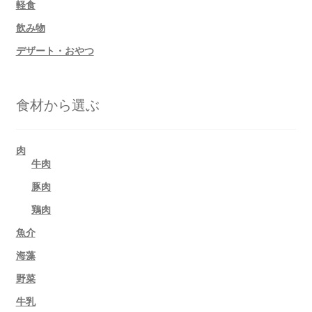
軽食
飲み物
デザート・おやつ
食材から選ぶ
肉
牛肉
豚肉
鶏肉
魚介
海藻
野菜
牛乳