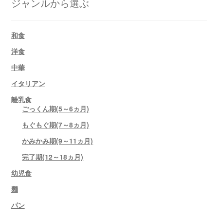
ジャンルから選ぶ
和食
洋食
中華
イタリアン
離乳食
ごっくん期(5～6ヵ月)
もぐもぐ期(7～8ヵ月)
かみかみ期(9～11ヵ月)
完了期(12～18ヵ月)
幼児食
麺
パン