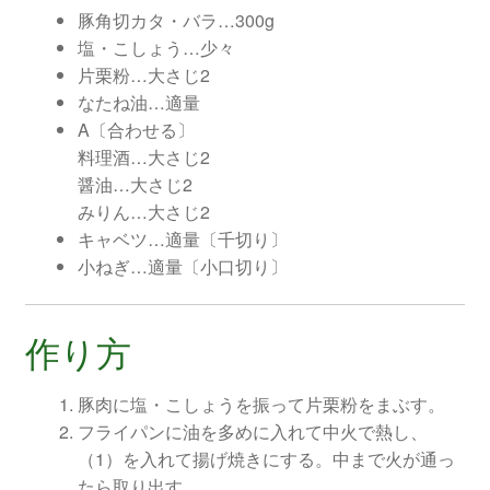
豚角切カタ・バラ…300g
塩・こしょう…少々
片栗粉…大さじ2
なたね油…適量
A〔合わせる〕
料理酒…大さじ2
醤油…大さじ2
みりん…大さじ2
キャベツ…適量〔千切り〕
小ねぎ…適量〔小口切り〕
作り方
豚肉に塩・こしょうを振って片栗粉をまぶす。
フライパンに油を多めに入れて中火で熱し、
（1）を入れて揚げ焼きにする。中まで火が通っ
たら取り出す。