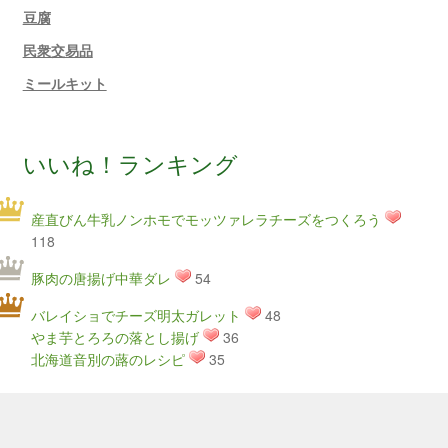
豆腐
民衆交易品
ミールキット
いいね！ランキング
産直びん牛乳ノンホモでモッツァレラチーズをつくろう
118
豚肉の唐揚げ中華ダレ
54
バレイショでチーズ明太ガレット
48
やま芋とろろの落とし揚げ
36
北海道音別の蕗のレシピ
35