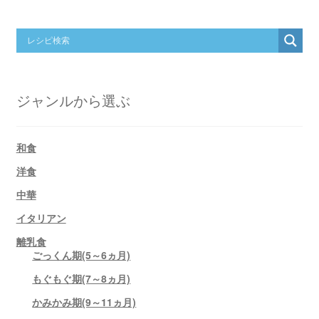
ジャンルから選ぶ
和食
洋食
中華
イタリアン
離乳食
ごっくん期(5～6ヵ月)
もぐもぐ期(7～8ヵ月)
かみかみ期(9～11ヵ月)