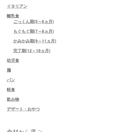
イタリアン
離乳食
ごっくん期(5～6ヵ月)
もぐもぐ期(7～8ヵ月)
かみかみ期(9～11ヵ月)
完了期(12～18ヵ月)
幼児食
麺
パン
軽食
飲み物
デザート・おやつ
食材から選ぶ