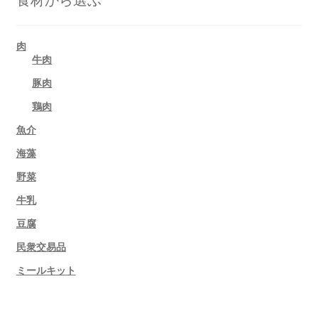
肉
牛肉
豚肉
鶏肉
魚介
海藻
野菜
牛乳
豆腐
民衆交易品
ミールキット