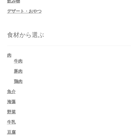
飲み物
デザート・おやつ
食材から選ぶ
肉
牛肉
豚肉
鶏肉
魚介
海藻
野菜
牛乳
豆腐