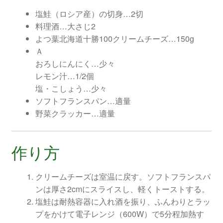
塩鮭（ロシア産）の切身…2切
料理酒…大さじ2
よつ葉北海道十勝100クリームチーズ…150g
Ａ
おろしにんにく…少々
レモン汁…1/2個
塩・こしょう…少々
ソフトフランスパン…適量
野菜クラッカー…適量
作り方
クリームチーズは室温に戻す。ソフトフランスパ
ンは厚さ2cmにスライスし、軽くトーストする。
塩鮭は耐熱容器に入れ酒を振り、ふんわりとラッ
プをかけて電子レンジ（600W）で5分程加熱す