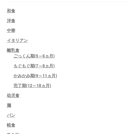
和食
洋食
中華
イタリアン
離乳食
ごっくん期(5～6ヵ月)
もぐもぐ期(7～8ヵ月)
かみかみ期(9～11ヵ月)
完了期(12～18ヵ月)
幼児食
麺
パン
軽食