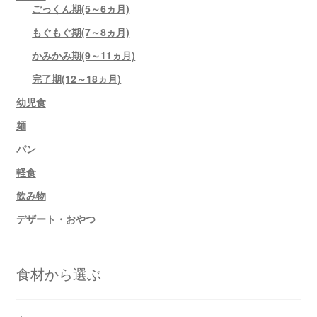
ごっくん期(5～6ヵ月)
もぐもぐ期(7～8ヵ月)
かみかみ期(9～11ヵ月)
完了期(12～18ヵ月)
幼児食
麺
パン
軽食
飲み物
デザート・おやつ
食材から選ぶ