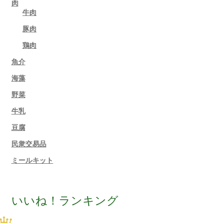
肉
牛肉
豚肉
鶏肉
魚介
海藻
野菜
牛乳
豆腐
民衆交易品
ミールキット
いいね！ランキング