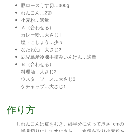
豚ロースうす切…300g
れんこん…2節
小麦粉…適量
Ａ（合わせる）
カレー粉…大さじ1
塩・こしょう…少々
なたね油…大さじ2
鹿児島産冷凍手摘みいんげん…適量
Ｂ（合わせる）
料理酒…大さじ3
ウスターソース…大さじ3
ケチャップ…大さじ1
作り方
れんこんは皮をむき、縦半分に切って厚さ1cmの
半月切りにして水にさらし、水気を取り小麦粉を