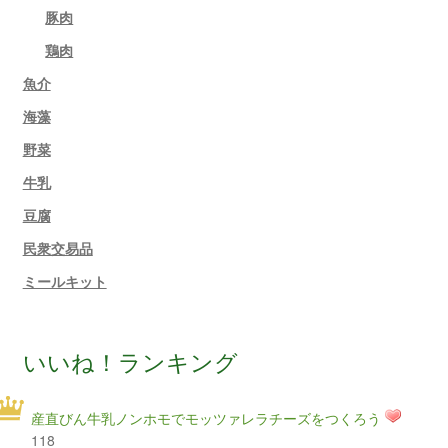
豚肉
鶏肉
魚介
海藻
野菜
牛乳
豆腐
民衆交易品
ミールキット
いいね！ランキング
産直びん牛乳ノンホモでモッツァレラチーズをつくろう
118