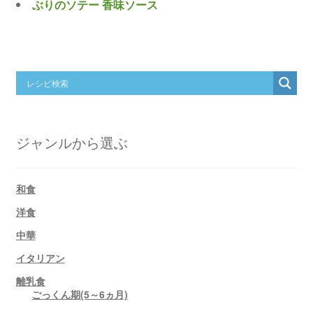
ぶりのソテー 香味ソース
ジャンルから選ぶ
和食
洋食
中華
イタリアン
離乳食
ごっくん期(5～6ヵ月)