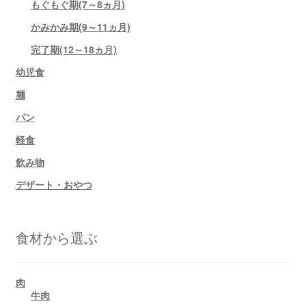
もぐもぐ期(7～8ヵ月)
かみかみ期(9～11ヵ月)
完了期(12～18ヵ月)
幼児食
麺
パン
軽食
飲み物
デザート・おやつ
食材から選ぶ
肉
牛肉