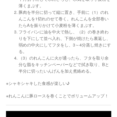
薄くまぶす。
豚肉を半分に切って縦に置き、手前に（1）のれ
んこんを1切れのせて巻く。れんこんを全部巻い
たらAを振りかけて小麦粉を薄くまぶす。
フライパンに油を中火で熱し、（2）の巻き終わ
りを下にして並べ入れ、下側が焼けたら裏返し、
弱めの中火にしてフタをし、3～4分蒸し焼きにす
る。
（3）のれんこんに火が通ったら、フタを取り余
分な脂をキッチンペーパーなどで拭き取り、Bと
半分に切ったいんげんを加え煮絡める。
※シャキシャキした食感が楽しい♪
※れんこんに豚ロースを巻くことでボリュームアップ！