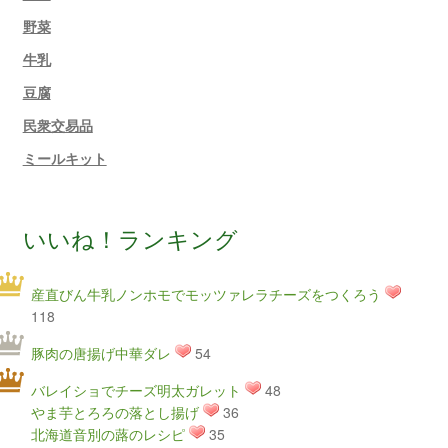
野菜
牛乳
豆腐
民衆交易品
ミールキット
いいね！ランキング
産直びん牛乳ノンホモでモッツァレラチーズをつくろう
118
豚肉の唐揚げ中華ダレ
54
バレイショでチーズ明太ガレット
48
やま芋とろろの落とし揚げ
36
北海道音別の蕗のレシピ
35