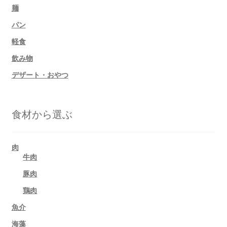
麺
パン
軽食
飲み物
デザート・おやつ
食材から選ぶ
肉
牛肉
豚肉
鶏肉
魚介
海藻