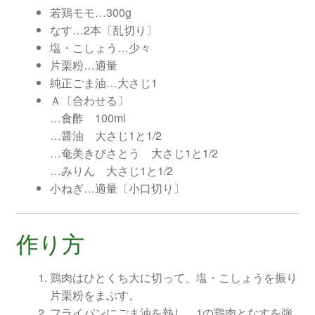
若鶏モモ…300g
なす…2本〔乱切り〕
塩・こしょう…少々
片栗粉…適量
純正ごま油…大さじ1
Ａ〔合わせる〕
…食酢 100ml
…醤油 大さじ1と1/2
…奄美きびさとう 大さじ1と1/2
…みりん 大さじ1と1/2
小ねぎ…適量〔小口切り〕
作り方
鶏肉はひとくち大に切って、塩・こしょうを振り
片栗粉をまぶす。
フライパンにごま油を熱し、1の鶏肉となすを強