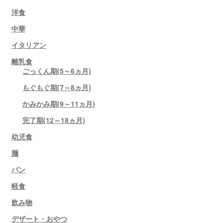
洋食
中華
イタリアン
離乳食
ごっくん期(5～6ヵ月)
もぐもぐ期(7～8ヵ月)
かみかみ期(9～11ヵ月)
完了期(12～18ヵ月)
幼児食
麺
パン
軽食
飲み物
デザート・おやつ