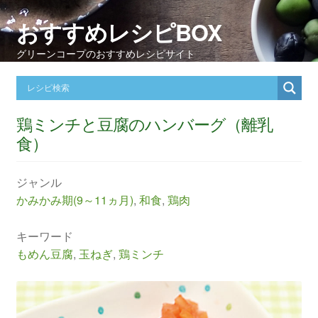
おすすめレシピBOX
グリーンコープのおすすめレシピサイト
鶏ミンチと豆腐のハンバーグ（離乳
食）
ジャンル
かみかみ期(9～11ヵ月)
,
和食
,
鶏肉
キーワード
もめん豆腐
,
玉ねぎ
,
鶏ミンチ