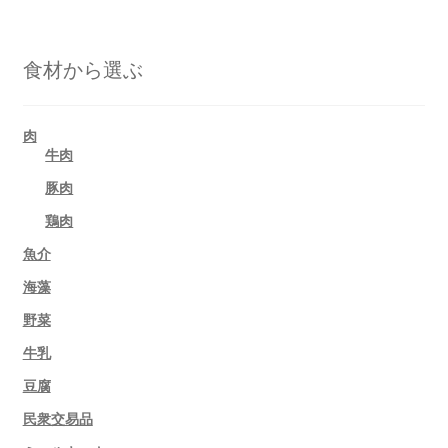
食材から選ぶ
肉
牛肉
豚肉
鶏肉
魚介
海藻
野菜
牛乳
豆腐
民衆交易品