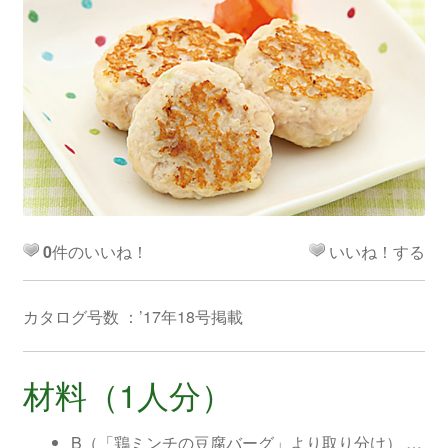
0
件のいいね！
いいね！する
カタログ号数 ：’17年18号掲載
材料（1人分）
B（「鶏ミンチの豆腐バーグ」より取り分け） …