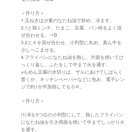
＜作り方＞
1.玉ねぎは少量のなたね油で炒め、冷ます。
2.1と鶏ミンチ、たまご、豆腐、パン粉をよく混
ぜ合わせる。⇒B
3.2とＡを混ぜ合わせ、小判型に丸め、真ん中を
少しへこませる。
4.フライパンになたね油を熱し、片面を焼いてひ
っくり返し、ふたをして中まで火を通す。
※もめん豆腐の水切りは、ザルにあげてしばらく
置くか、キッチンペーパーなどに包み、電子レン
ジで約1分半加熱してもＯＫ。
＜作り方＞
(1) Bを3つ位の小判型にして、熱したフライパン
になたね油を引き両面を焼いて中までしっかり火
を通す。