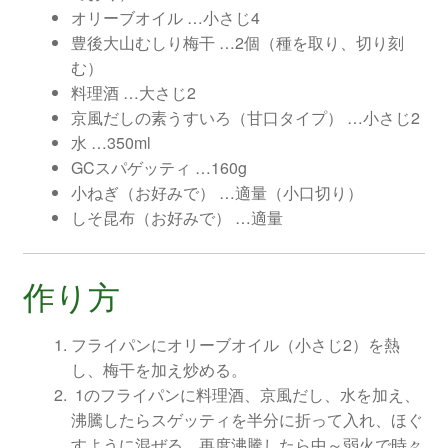
オリーブオイル …小さじ4
豊後大山むしり梅干 …2個（種を取り、切り刻
む）
料理酒 …大さじ2
京風だしの素うすいろ（甘口タイプ） …小さじ2
水 …350ml
GCスパゲッティ …160g
小ねぎ（お好みで） …適量（小口切り）
しそ昆布（お好みで） …適量
作り方
フライパンにオリーブオイル（小さじ2）を熱
し、梅干を加え炒める。
1のフライパンに料理酒、京風だし、水を加え、
沸騰したらスゲッティを半分に折って入れ、ほぐ
すように混ぜる。再度沸騰したら中～弱火で時々