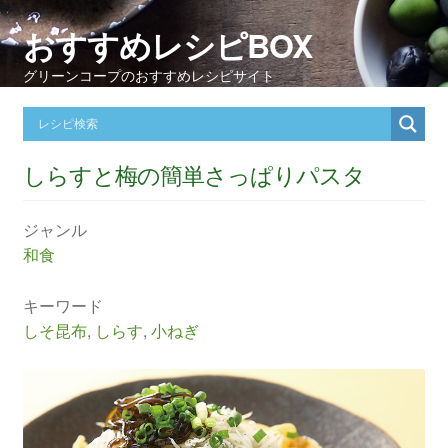
おすすめレシピBOX
グリーンコープのおすすめレシピサイト
しらすと梅の簡単さっぱりパスタ
ジャンル
和食
キーワード
しそ昆布
,
しらす
,
小ねぎ