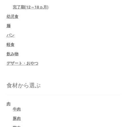
完了期(12～18ヵ月)
幼児食
麺
パン
軽食
飲み物
デザート・おやつ
食材から選ぶ
肉
牛肉
豚肉