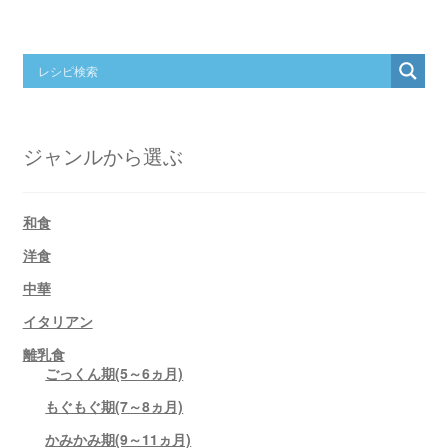
ジャンルから選ぶ
和食
洋食
中華
イタリアン
離乳食
ごっくん期(5～6ヵ月)
もぐもぐ期(7～8ヵ月)
かみかみ期(9～11ヵ月)