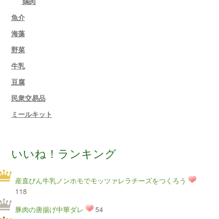
鶏肉
魚介
海藻
野菜
牛乳
豆腐
民衆交易品
ミールキット
いいね！ランキング
産直びん牛乳ノンホモでモッツァレラチーズをつくろう
118
豚肉の唐揚げ中華ダレ
54