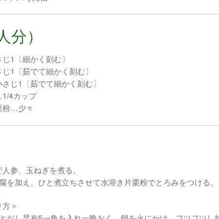
人分）
さじ1〔細かく刻む〕
さじ1〔茹でて細かく刻む〕
小さじ1〔茹でて細かく刻む〕
1/4カップ
栗粉…少々
で人参、玉ねぎを煮る。
豆腐を加え、ひと煮立ちさせて水溶き片栗粉でとろみをつける。
り方＞
半とだし昆布5㎝角を入れ一晩おく。鍋を火にかけ、フツフツし