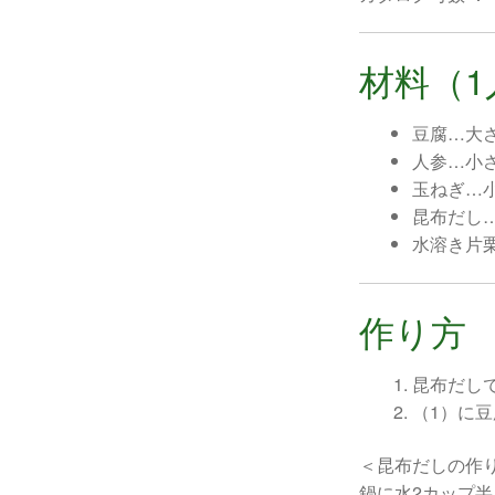
材料（1
豆腐…大
人参…小
玉ねぎ…
昆布だし…
水溶き片
作り方
昆布だし
（1）に
＜昆布だしの作
鍋に水2カップ