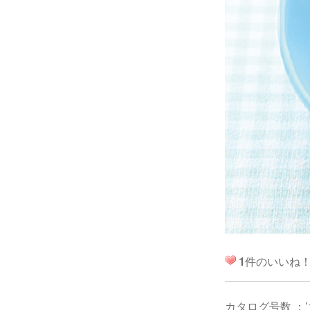
1
件のいいね
カタログ号数 ：’