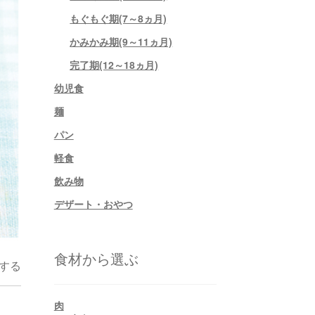
もぐもぐ期(7～8ヵ月)
かみかみ期(9～11ヵ月)
完了期(12～18ヵ月)
幼児食
麺
パン
軽食
飲み物
デザート・おやつ
食材から選ぶ
する
肉