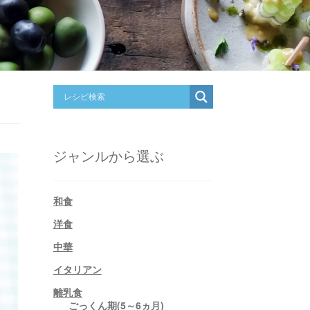
ジャンルから選ぶ
和食
洋食
中華
イタリアン
離乳食
ごっくん期(5～6ヵ月)