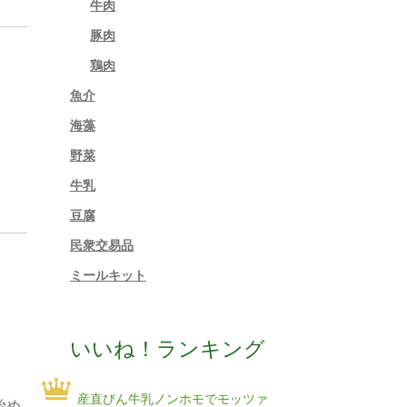
牛肉
豚肉
鶏肉
魚介
海藻
野菜
牛乳
豆腐
民衆交易品
ミールキット
いいね！ランキング
産直びん牛乳ノンホモでモッツァ
始め