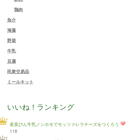
鶏肉
魚介
海藻
野菜
牛乳
豆腐
民衆交易品
ミールキット
いいね！ランキング
産直びん牛乳ノンホモでモッツァレラチーズをつくろう
118