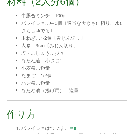
材料（2人分6個）
牛豚合ミンチ…100g
バレイショ…中3個〔適当な大きさに切り、水に
さらしゆでる〕
玉ねぎ…1/2個〔みじん切り〕
人参…3cm〔みじん切り〕
塩・こしょう…少々
なたね油…小さじ1
小麦粉…適量
たまご…1/2個
パン粉…適量
なたね油（揚げ用）…適量
作り方
バレイショはつぶす。
⇒
a