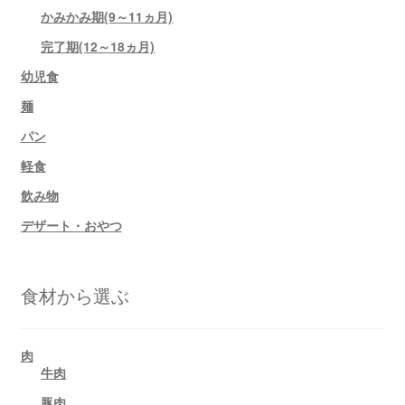
かみかみ期(9～11ヵ月)
完了期(12～18ヵ月)
幼児食
麺
パン
軽食
飲み物
デザート・おやつ
食材から選ぶ
肉
牛肉
豚肉