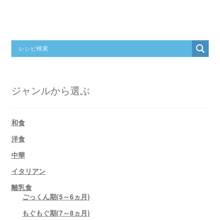
ジャンルから選ぶ
和食
洋食
中華
イタリアン
離乳食
ごっくん期(5～6ヵ月)
もぐもぐ期(7～8ヵ月)