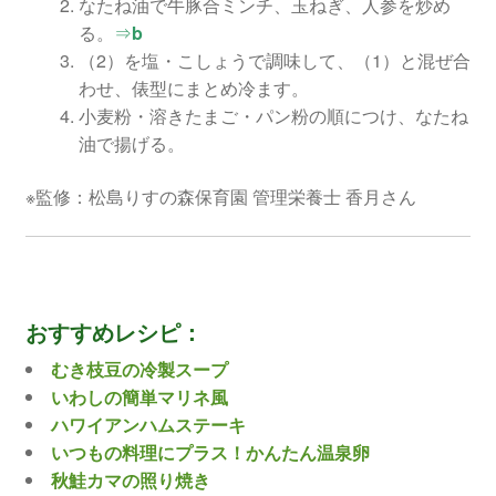
なたね油で牛豚合ミンチ、玉ねぎ、人参を炒め
る。
⇒
b
（2）を塩・こしょうで調味して、（1）と混ぜ合
わせ、俵型にまとめ冷ます。
小麦粉・溶きたまご・パン粉の順につけ、なたね
油で揚げる。
※監修：松島りすの森保育園 管理栄養士 香月さん
おすすめレシピ：
むき枝豆の冷製スープ
いわしの簡単マリネ風
ハワイアンハムステーキ
いつもの料理にプラス！かんたん温泉卵
秋鮭カマの照り焼き