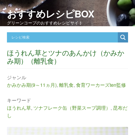
おすすめレシピBOX
グリーンコープのおすすめレシピサイト
ほうれん草とツナのあんかけ（かみか
み期）（離乳食）
ジャンル
かみかみ期(9～11ヵ月)
,
離乳食
,
食育ワーカーズten監修
キーワード
ほうれん草
,
ツナフレーク缶（野菜スープ調理）
,
昆布だ
し