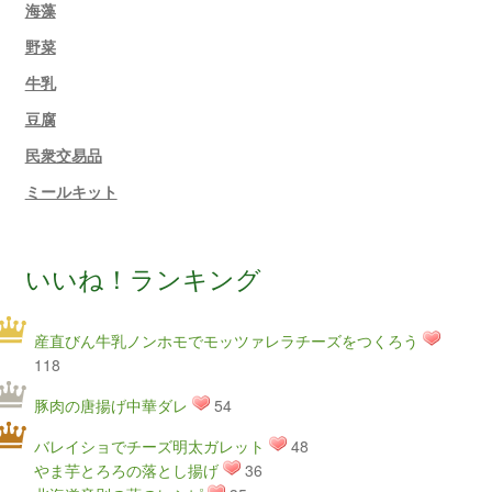
海藻
野菜
牛乳
豆腐
民衆交易品
ミールキット
いいね！ランキング
産直びん牛乳ノンホモでモッツァレラチーズをつくろう
118
豚肉の唐揚げ中華ダレ
54
バレイショでチーズ明太ガレット
48
やま芋とろろの落とし揚げ
36