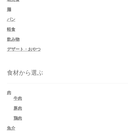
麺
パン
軽食
飲み物
デザート・おやつ
食材から選ぶ
肉
牛肉
豚肉
鶏肉
魚介