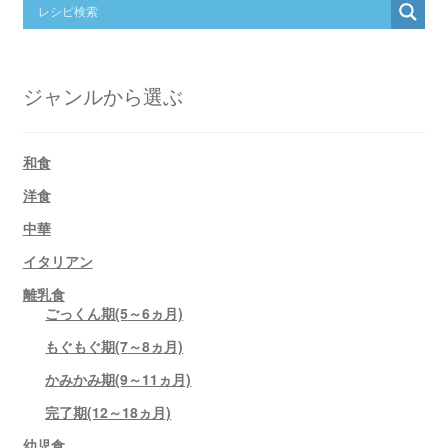
ジャンルから選ぶ
和食
洋食
中華
イタリアン
離乳食
ごっくん期(5～6ヵ月)
もぐもぐ期(7～8ヵ月)
かみかみ期(9～11ヵ月)
完了期(12～18ヵ月)
幼児食