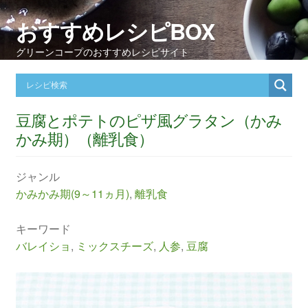
おすすめレシピBOX
グリーンコープのおすすめレシピサイト
豆腐とポテトのピザ風グラタン（かみ
かみ期）（離乳食）
ジャンル
かみかみ期(9～11ヵ月)
,
離乳食
キーワード
バレイショ
,
ミックスチーズ
,
人参
,
豆腐