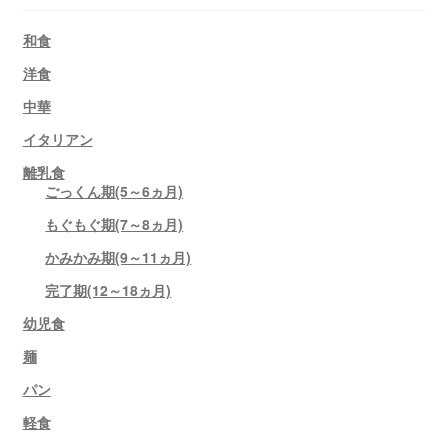
和食
洋食
中華
イタリアン
離乳食
ごっくん期(5～6ヵ月)
もぐもぐ期(7～8ヵ月)
かみかみ期(9～11ヵ月)
完了期(12～18ヵ月)
幼児食
麺
パン
軽食