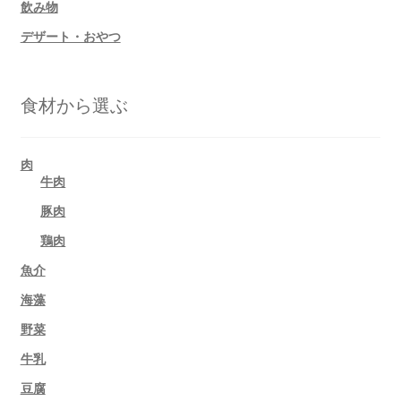
飲み物
デザート・おやつ
食材から選ぶ
肉
牛肉
豚肉
鶏肉
魚介
海藻
野菜
牛乳
豆腐