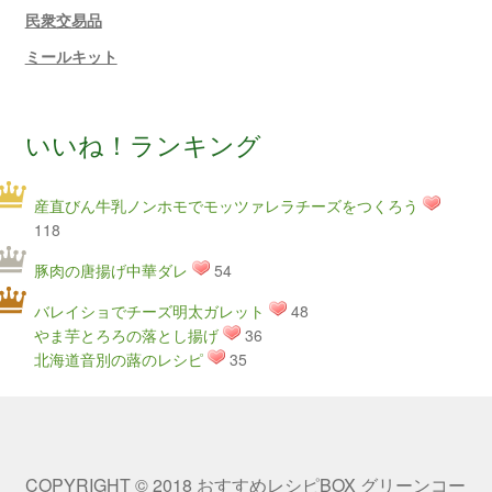
民衆交易品
ミールキット
いいね！ランキング
産直びん牛乳ノンホモでモッツァレラチーズをつくろう
118
豚肉の唐揚げ中華ダレ
54
バレイショでチーズ明太ガレット
48
やま芋とろろの落とし揚げ
36
北海道音別の蕗のレシピ
35
COPYRIGHT © 2018 おすすめレシピBOX グリーンコー