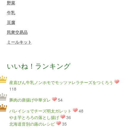
野菜
牛乳
豆腐
民衆交易品
ミールキット
いいね！ランキング
産直びん牛乳ノンホモでモッツァレラチーズをつくろう
118
豚肉の唐揚げ中華ダレ
54
バレイショでチーズ明太ガレット
48
やま芋とろろの落とし揚げ
36
北海道音別の蕗のレシピ
35