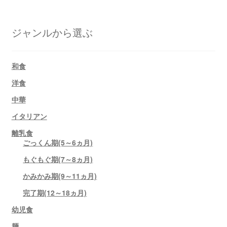
ジャンルから選ぶ
和食
洋食
中華
イタリアン
離乳食
ごっくん期(5～6ヵ月)
もぐもぐ期(7～8ヵ月)
かみかみ期(9～11ヵ月)
完了期(12～18ヵ月)
幼児食
麺