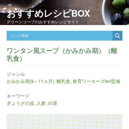
おすすめレシピBOX
グリーンコープのおすすめレシピサイト
ワンタン風スープ（かみかみ期）（離
乳食）
ジャンル
かみかみ期(9～11ヵ月)
,
離乳食
,
食育ワーカーズten監修
キーワード
ぎょうざの皮
,
人参
,
白菜