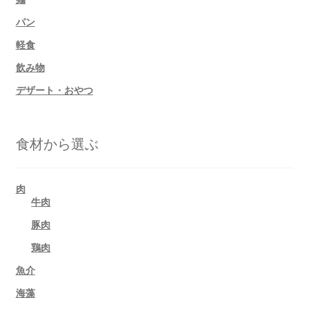
パン
軽食
飲み物
デザート・おやつ
食材から選ぶ
肉
牛肉
豚肉
鶏肉
魚介
海藻