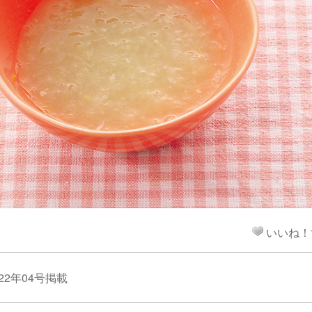
！
いいね！
22年04号掲載