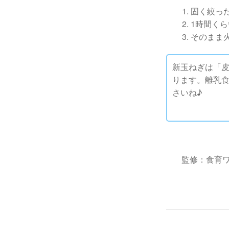
固く絞っ
1時間く
そのまま
新玉ねぎは「
ります。離乳
さいね♪
監修：食育ワ