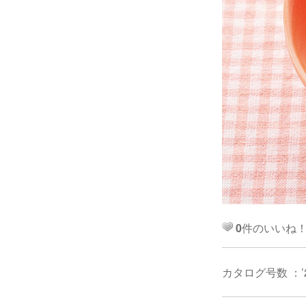
0
件のいいね
カタログ号数 ：’