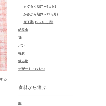
もぐもぐ期(7～8ヵ月)
かみかみ期(9～11ヵ月)
完了期(12～18ヵ月)
幼児食
麺
パン
軽食
飲み物
デザート・おやつ
する
食材から選ぶ
肉