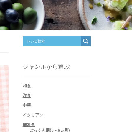
ジャンルから選ぶ
和食
洋食
中華
イタリアン
離乳食
ごっくん期(5～6ヵ月)