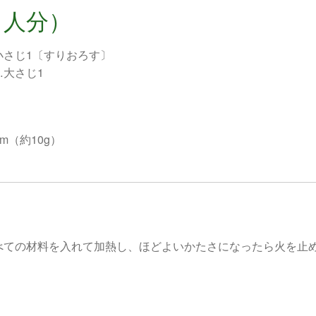
１人分）
小さじ1〔すりおろす〕
…大さじ1
m（約10g）
べての材料を入れて加熱し、ほどよいかたさになったら火を止