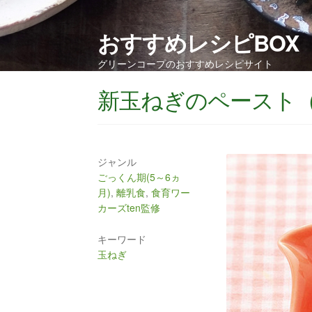
おすすめレシピBOX
グリーンコープのおすすめレシピサイト
新玉ねぎのペースト
ジャンル
ごっくん期(5～6ヵ
月)
,
離乳食
,
食育ワー
カーズten監修
キーワード
玉ねぎ