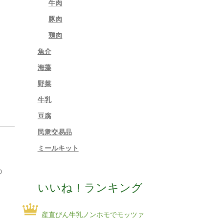
牛肉
豚肉
鶏肉
魚介
海藻
野菜
牛乳
豆腐
民衆交易品
ミールキット
め
いいね！ランキング
産直びん牛乳ノンホモでモッツァ