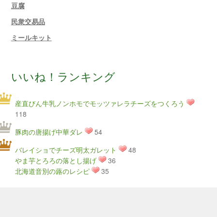
豆腐
民衆交易品
ミールキット
いいね！ランキング
産直びん牛乳ノンホモでモッツァレラチーズをつくろう
118
豚肉の唐揚げ中華ダレ
54
バレイショでチーズ明太ガレット
48
やま芋とろろの落とし揚げ
36
北海道音別の蕗のレシピ
35