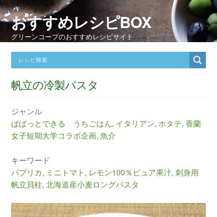
おすすめレシピBOX
グリーンコープのおすすめレシピサイト
帆立の冷製パスタ
ジャンル
ぱぱっとできる うちごはん
,
イタリアン
,
ホタテ
,
香蘭
女子短期大学コラボ企画
,
魚介
キーワード
パプリカ
,
ミニトマト
,
レモン100％ピュア果汁
,
刺身用
帆立貝柱
,
北海道産小麦ロングパスタ