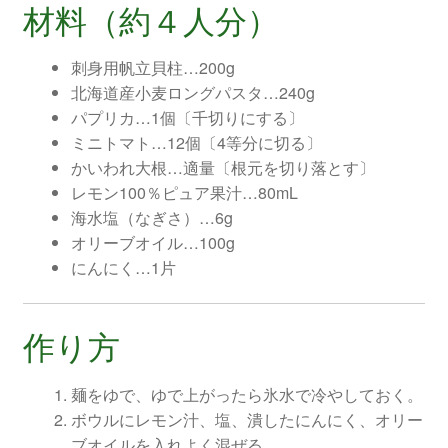
材料（約４人分）
刺身用帆立貝柱…200g
北海道産小麦ロングパスタ…240g
パプリカ…1個〔千切りにする〕
ミニトマト…12個〔4等分に切る〕
かいわれ大根…適量〔根元を切り落とす〕
レモン100％ピュア果汁…80mL
海水塩（なぎさ）…6g
オリーブオイル…100g
にんにく…1片
作り方
麺をゆで、ゆで上がったら氷水で冷やしておく。
ボウルにレモン汁、塩、潰したにんにく、オリー
ブオイルを入れよく混ぜる。