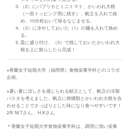
（2）にパプリカとミニトマト、かいわれ大根
（一部トッピング用に残す）、帆立を入れて絡
め、10分程おいて味をなじませる。
（3）に冷やしておいた（1）の麺を入れて絡め
る。
皿に盛り付け、（3）で残しておいたかいわれ大
根を上に散らしたら完成！
※香蘭女子短期大学（福岡県）食物栄養学科とのコラボ
企画。
※暑い夏に涼しさを感じられる献立として、帆立の冷製
パスタを考えました。帆立に柑橘類とかいわれ大根を合
わせることでさっぱりとした味になり食べやすいです！
2年 M.Tさん、 H.Kさん
＊香蘭女子短期大学食物栄養学科は、調理に強い栄養