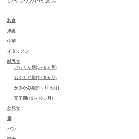
和食
洋食
中華
イタリアン
離乳食
ごっくん期(5～6ヵ月)
もぐもぐ期(7～8ヵ月)
かみかみ期(9～11ヵ月)
完了期(12～18ヵ月)
幼児食
麺
パン
軽食